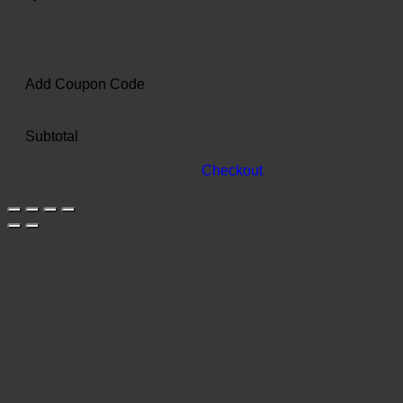
Add Coupon Code
Subtotal
Checkout