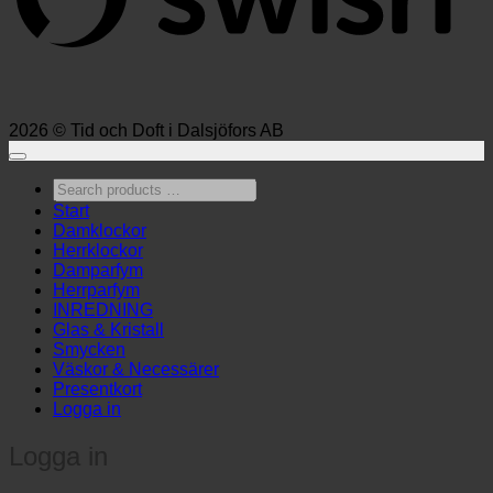
2026 © Tid och Doft i Dalsjöfors AB
Search
products
Start
…
Damklockor
Herrklockor
Damparfym
Herrparfym
INREDNING
Glas & Kristall
Smycken
Väskor & Necessärer
Presentkort
Logga in
Logga in