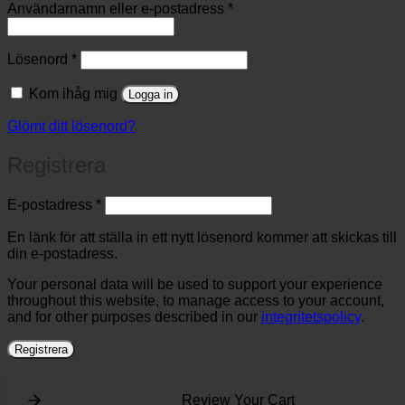
Obligatoriskt
Användarnamn eller e-postadress
*
Obligatoriskt
Lösenord
*
Kom ihåg mig
Logga in
Glömt ditt lösenord?
Registrera
Obligatoriskt
E-postadress
*
En länk för att ställa in ett nytt lösenord kommer att skickas till
din e-postadress.
Your personal data will be used to support your experience
throughout this website, to manage access to your account,
and for other purposes described in our
integritetspolicy
.
Registrera
Review Your Cart