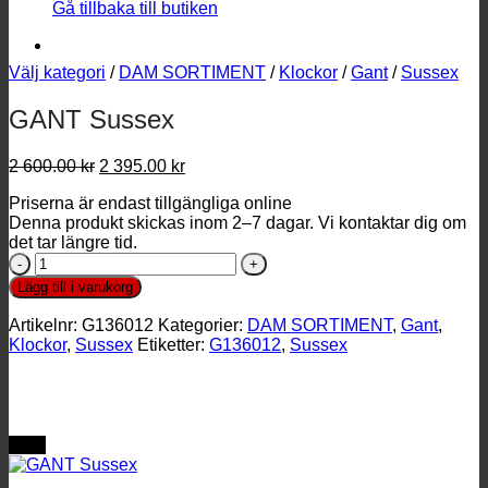
Gå tillbaka till butiken
Välj kategori
/
DAM SORTIMENT
/
Klockor
/
Gant
/
Sussex
GANT Sussex
Det
Det
2 600.00
kr
2 395.00
kr
ursprungliga
nuvarande
Priserna är endast tillgängliga online
priset
priset
Denna produkt skickas inom 2–7 dagar. Vi kontaktar dig om
var:
är:
det tar längre tid.
2
2
GANT
600.00 kr.
395.00 kr.
Sussex
Lägg till i varukorg
mängd
Artikelnr:
G136012
Kategorier:
DAM SORTIMENT
,
Gant
,
Klockor
,
Sussex
Etiketter:
G136012
,
Sussex
REA