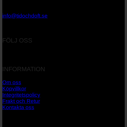
033 – 27 06 40
info@tidochdoft.se
Orgnr: 556537-7545
FÖLJ OSS
INFORMATION
Om oss
Köpvillkor
Integritetspolicy
Frakt och Retur
Kontakta oss