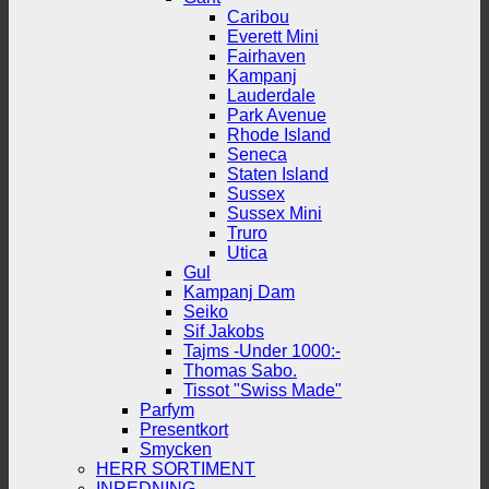
Caribou
Everett Mini
Fairhaven
Kampanj
Lauderdale
Park Avenue
Rhode Island
Seneca
Staten Island
Sussex
Sussex Mini
Truro
Utica
Gul
Kampanj Dam
Seiko
Sif Jakobs
Tajms -Under 1000:-
Thomas Sabo.
Tissot "Swiss Made"
Parfym
Presentkort
Smycken
HERR SORTIMENT
INREDNING