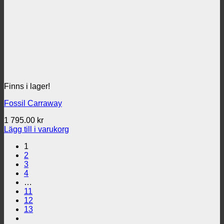
Finns i lager!
Fossil Carraway
1 795.00
kr
Lägg till i varukorg
1
2
3
4
…
11
12
13