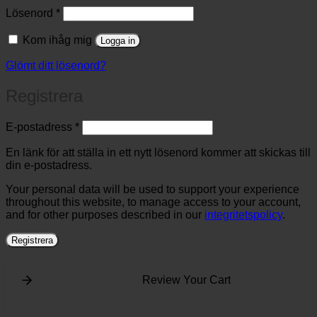
Obligatoriskt
Lösenord
*
Kom ihåg mig
Logga in
Glömt ditt lösenord?
Registrera
Obligatoriskt
E-postadress
*
En länk för att ställa in ett nytt lösenord kommer att skickas till
din e-postadress.
Your personal data will be used to support your experience
throughout this website, to manage access to your account,
and for other purposes described in our
integritetspolicy
.
Registrera
Review Your Cart