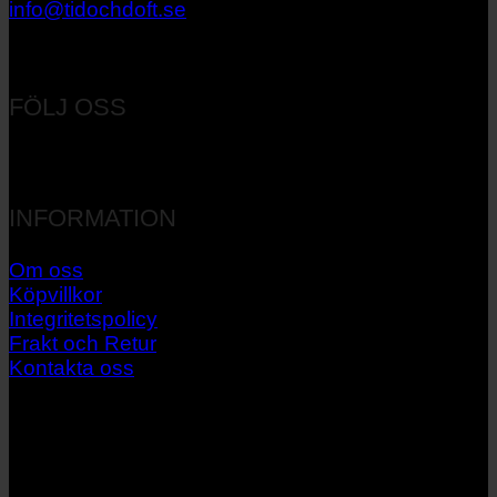
info@tidochdoft.se
Orgnr: 556537-7545
FÖLJ OSS
INFORMATION
Om oss
Köpvillkor
Integritetspolicy
Frakt och Retur
Kontakta oss