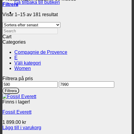
Gå tillbaka till butiken
Filtrera
Sortera
Visar 1–15 av 181 resultat
efter
senaste
Search
Cart
Categories
Compagnie de Provence
E
Välj kategori
Women
Filtrera på pris
Min
Max
pris
pris
Filtrera
Finns i lager!
Fossil Everett
1 899.00
kr
Lägg till i varukorg