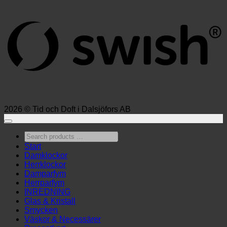
(
2026 © Tid och Doft i Dalsjöfors AB
Search
products
Start
…
Damklockor
Herrklockor
Damparfym
Herrparfym
INREDNING
Glas & Kristall
Smycken
Väskor & Necessärer