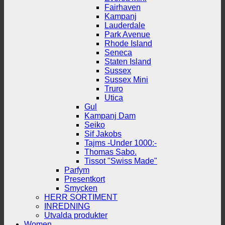
Fairhaven
Kampanj
Lauderdale
Park Avenue
Rhode Island
Seneca
Staten Island
Sussex
Sussex Mini
Truro
Utica
Gul
Kampanj Dam
Seiko
Sif Jakobs
Tajms -Under 1000:-
Thomas Sabo.
Tissot "Swiss Made"
Parfym
Presentkort
Smycken
HERR SORTIMENT
INREDNING
Utvalda produkter
Women