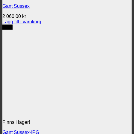
Gant Sussex
2 060.00
kr
Lägg till i varukorg
REA
Finns i lager!
Gant Sussex-IPG