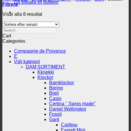
Gå tillbaka till butiken
Filtrera
Sortera
Visar alla 8 resultat
efter
senaste
Search
Cart
Categories
Compagnie de Provence
E
Välj kategori
DAM SORTIMENT
Kknekki
Klockor
Barnklockor
Bering
Breil
Casio
Certina " Swiss made"
Daniel Wellington
Fossil
Gant
Caribou
Everett Mini