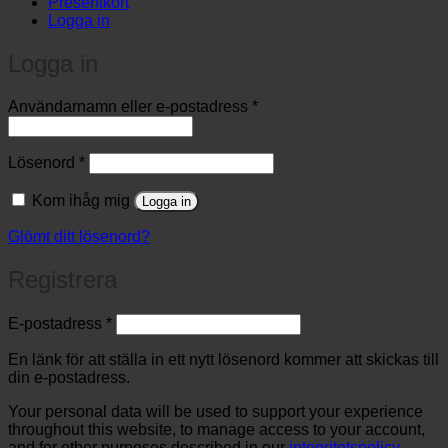
Presentkort
Logga in
Logga in
Obligatoriskt
Användarnamn eller e-postadress
*
Obligatoriskt
Lösenord
*
Kom ihåg mig
Logga in
Glömt ditt lösenord?
Registrera
Obligatoriskt
E-postadress
*
En länk för att ställa in ett nytt lösenord kommer att skickas till
din e-postadress.
Your personal data will be used to support your experience
throughout this website, to manage access to your account,
and for other purposes described in our
integritetspolicy
.