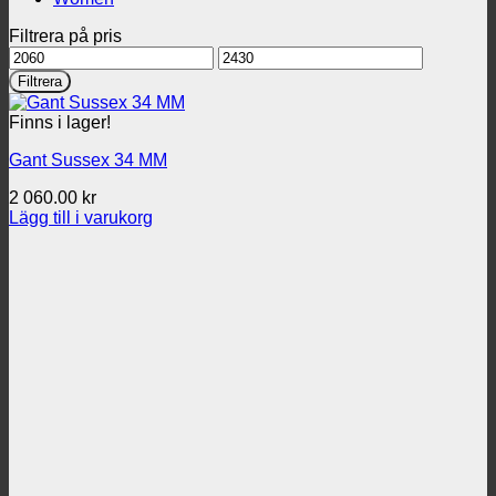
Filtrera på pris
Min
Max
pris
pris
Filtrera
Finns i lager!
Gant Sussex 34 MM
2 060.00
kr
Lägg till i varukorg