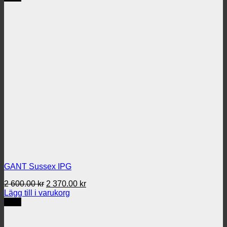
GANT Sussex IPG
Det
Det
2 600.00
kr
2 370.00
kr
ursprungliga
nuvarande
Lägg till i varukorg
priset
priset
REA
var:
är:
2
2