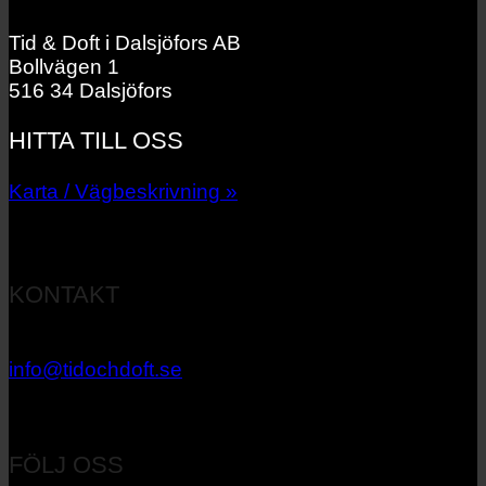
Tid & Doft i Dalsjöfors AB
Bollvägen 1
516 34 Dalsjöfors
HITTA TILL OSS
Karta / Vägbeskrivning »
KONTAKT
033 – 27 06 40
info@tidochdoft.se
Orgnr: 556537-7545
FÖLJ OSS