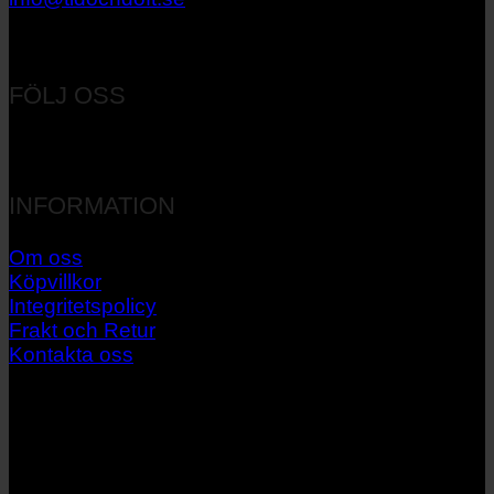
Orgnr: 556537-7545
FÖLJ OSS
INFORMATION
Om oss
Köpvillkor
Integritetspolicy
Frakt och Retur
Kontakta oss