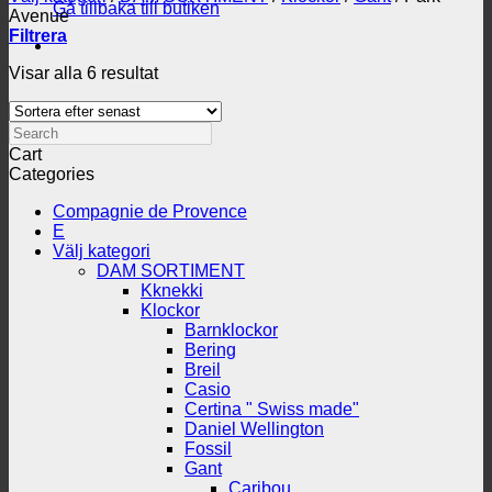
Gå tillbaka till butiken
Avenue
Filtrera
Sortera
Visar alla 6 resultat
efter
senaste
Search
Cart
Categories
Compagnie de Provence
E
Välj kategori
DAM SORTIMENT
Kknekki
Klockor
Barnklockor
Bering
Breil
Casio
Certina " Swiss made"
Daniel Wellington
Fossil
Gant
Caribou