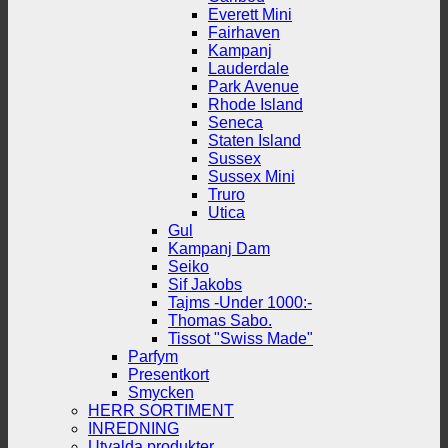
Everett Mini
Fairhaven
Kampanj
Lauderdale
Park Avenue
Rhode Island
Seneca
Staten Island
Sussex
Sussex Mini
Truro
Utica
Gul
Kampanj Dam
Seiko
Sif Jakobs
Tajms -Under 1000:-
Thomas Sabo.
Tissot "Swiss Made"
Parfym
Presentkort
Smycken
HERR SORTIMENT
INREDNING
Utvalda produkter