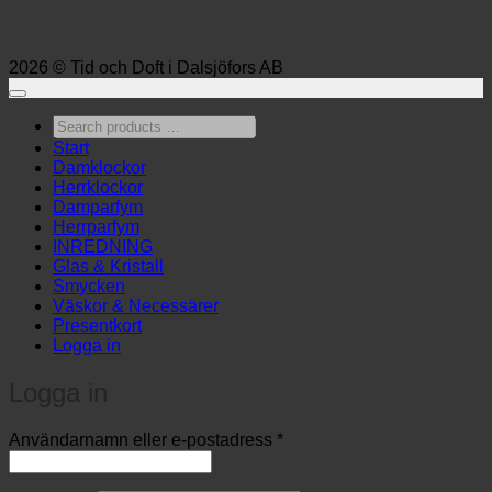
2026 © Tid och Doft i Dalsjöfors AB
Search
products
Start
…
Damklockor
Herrklockor
Damparfym
Herrparfym
INREDNING
Glas & Kristall
Smycken
Väskor & Necessärer
Presentkort
Logga in
Logga in
Obligatoriskt
Användarnamn eller e-postadress
*