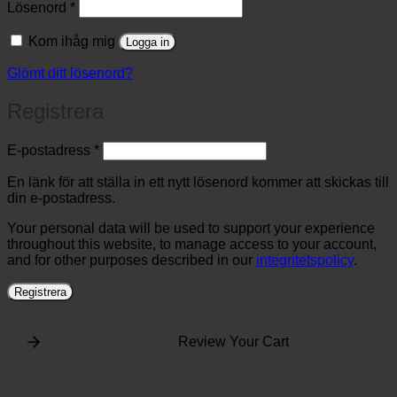
Obligatoriskt
Lösenord
*
Kom ihåg mig
Logga in
Glömt ditt lösenord?
Registrera
Obligatoriskt
E-postadress
*
En länk för att ställa in ett nytt lösenord kommer att skickas till
din e-postadress.
Your personal data will be used to support your experience
throughout this website, to manage access to your account,
and for other purposes described in our
integritetspolicy
.
Registrera
Review Your Cart