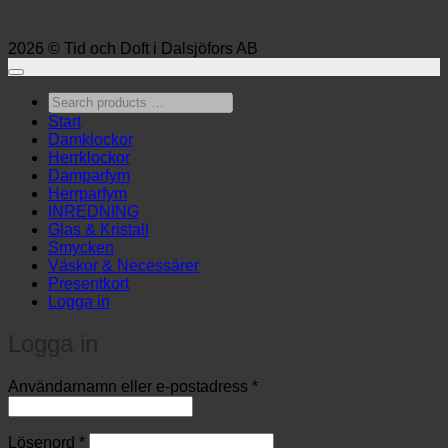
2026 © Tid och Doft i Dalsjöfors AB
Search
products
Start
…
Damklockor
Herrklockor
Damparfym
Herrparfym
INREDNING
Glas & Kristall
Smycken
Väskor & Necessärer
Presentkort
Logga in
Logga in
Obligatoriskt
Användarnamn eller e-postadress
*
Obligatoriskt
Lösenord
*