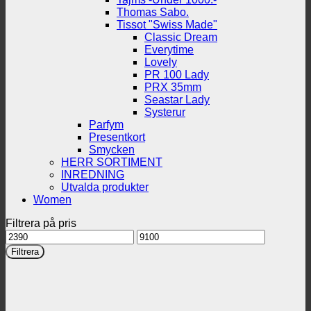
Thomas Sabo.
Tissot "Swiss Made"
Classic Dream
Everytime
Lovely
PR 100 Lady
PRX 35mm
Seastar Lady
Systerur
Parfym
Presentkort
Smycken
HERR SORTIMENT
INREDNING
Utvalda produkter
Women
Filtrera på pris
Min
Max
pris
pris
Filtrera