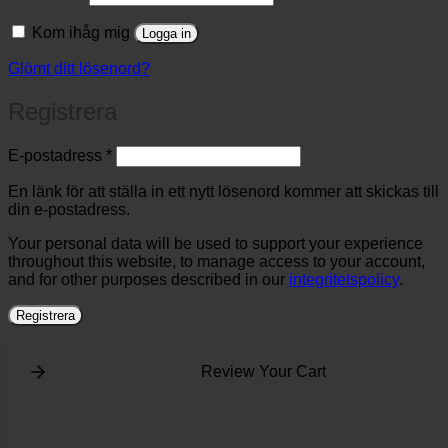
Kom ihåg mig
Logga in
Glömt ditt lösenord?
Registrera
Obligatoriskt
E-postadress
*
En länk för att ställa in ett nytt lösenord kommer att skickas till
din e-postadress.
Your personal data will be used to support your experience
throughout this website, to manage access to your account,
and for other purposes described in our
integritetspolicy
.
Registrera
Review Your Cart