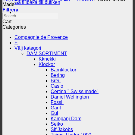
Gå tillbaka till butiken
Made"
Filtrera
Search
Cart
Categories
Compagnie de Provence
E
Välj kategori
DAM SORTIMENT
Kknekki
Klockor
Barnklockor
Bering
Breil
Casio
Certina " Swiss made"
Daniel Wellington
Fossil
Gant
Gul
Kampanj Dam
Seiko
Sif Jakobs
Tajms -Under 1000:-