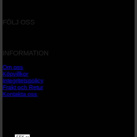
Orgnr: 556537-7545
FÖLJ OSS
INFORMATION
Om oss
Köpvillkor
Integritetspolicy
Frakt och Retur
Kontakta oss