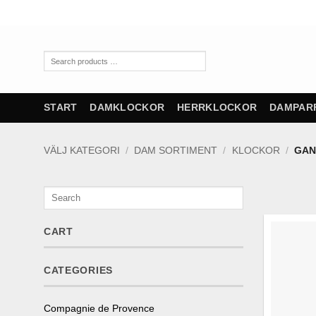
Skip
to
content
Search
products
…
START
DAMKLOCKOR
HERRKLOCKOR
DAMPAR
VÄLJ KATEGORI
/
DAM SORTIMENT
/
KLOCKOR
/
GAN
Search
CART
CATEGORIES
Compagnie de Provence