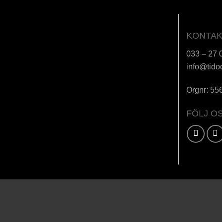
KONTAK
033 – 27 
info@tido
Orgnr: 55
FÖLJ O
Karta / Vägbeskrivning »