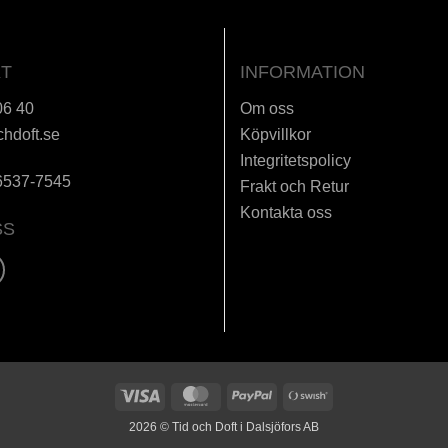
T
INFORMATION
06 40
Om oss
chdoft.se
Köpvillkor
Integritetspolicy
6537-7545
Frakt och Retur
Kontakta oss
SS
Visa
MasterCard
PayPal
Swish
(SE)
2026 © Tid och Doft i Dalsjöfors AB