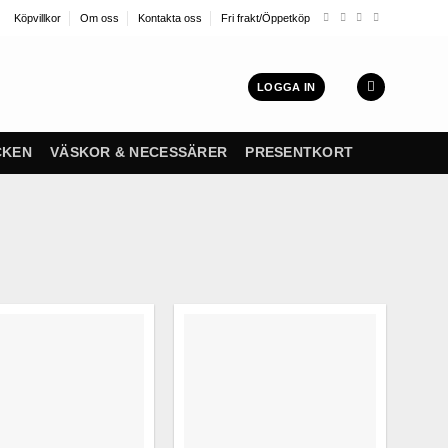
Köpvillkor
Om oss
Kontakta oss
Fri frakt/Öppetköp
LOGGA IN
CKEN
VÄSKOR & NECESSÄRER
PRESENTKORT