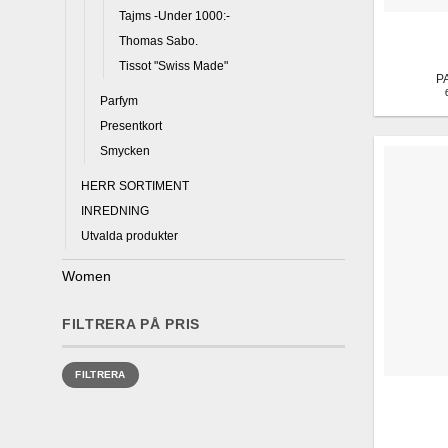
Tajms -Under 1000:-
Thomas Sabo.
Tissot "Swiss Made"
P
Parfym
Presentkort
Smycken
HERR SORTIMENT
INREDNING
Utvalda produkter
Women
FILTRERA PÅ PRIS
Min
Max
FILTRERA
pris
pris