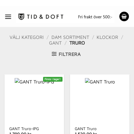
Skip
to
content
VÄLJ KATEGORI
/
DAM SORTIMENT
/
KLOCKOR
/
GANT
/
TRURO
FILTRERA
Finns i lager!
GANT Truro-IPG
GANT Truro