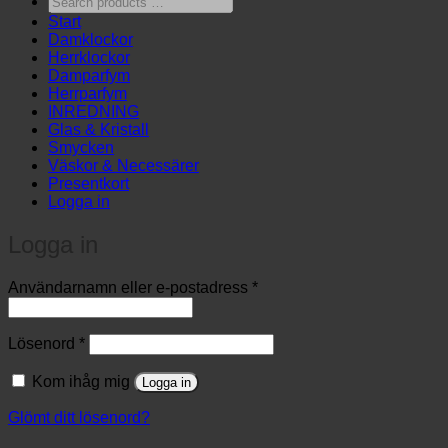
products
Start
…
Damklockor
Herrklockor
Damparfym
Herrparfym
INREDNING
Glas & Kristall
Smycken
Väskor & Necessärer
Presentkort
Logga in
Logga in
Obligatoriskt
Användarnamn eller e-postadress
*
Obligatoriskt
Lösenord
*
Kom ihåg mig
Logga in
Glömt ditt lösenord?