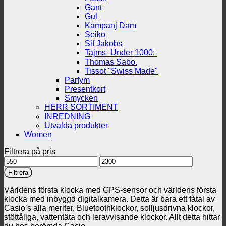
Gant
Gul
Kampanj Dam
Seiko
Sif Jakobs
Tajms -Under 1000:-
Thomas Sabo.
Tissot "Swiss Made"
Parfym
Presentkort
Smycken
HERR SORTIMENT
INREDNING
Utvalda produkter
Women
Filtrera på pris
Min
Max
pris
pris
Filtrera
Världens första klocka med GPS-sensor och världens första
klocka med inbyggd digitalkamera. Detta är bara ett fåtal av
Casio’s alla meriter. Bluetoothklockor, solljusdrivna klockor,
stöttåliga, vattentäta och leravvisande klockor. Allt detta hittar