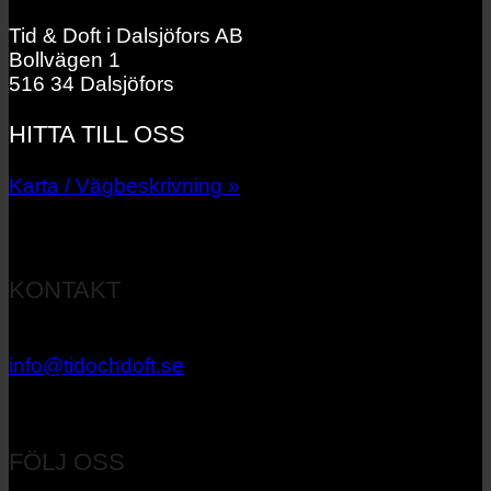
Tid & Doft i Dalsjöfors AB
Bollvägen 1
516 34 Dalsjöfors
HITTA TILL OSS
Karta / Vägbeskrivning »
KONTAKT
033 – 27 06 40
info@tidochdoft.se
Orgnr: 556537-7545
FÖLJ OSS