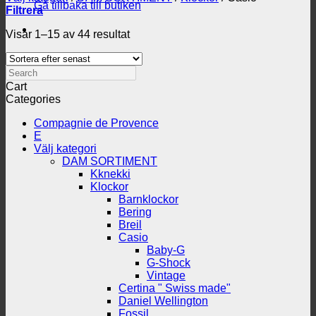
Gå tillbaka till butiken
Filtrera
Sortera
Visar 1–15 av 44 resultat
efter
senaste
Search
Cart
Categories
Compagnie de Provence
E
Välj kategori
DAM SORTIMENT
Kknekki
Klockor
Barnklockor
Bering
Breil
Casio
Baby-G
G-Shock
Vintage
Certina " Swiss made"
Daniel Wellington
Fossil