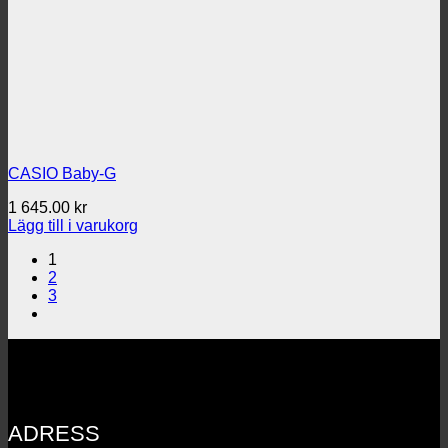
CASIO Baby-G
1 645.00
kr
Lägg till i varukorg
1
2
3
ADRESS