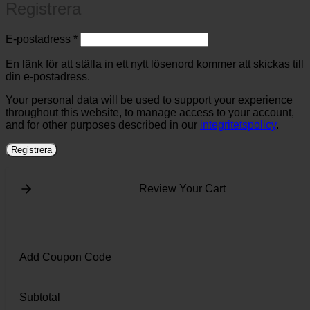
Registrera
Obligatoriskt
E-postadress
*
En länk för att ställa in ett nytt lösenord kommer att skickas till
din e-postadress.
Your personal data will be used to support your experience
throughout this website, to manage access to your account,
and for other purposes described in our
integritetspolicy
.
Registrera
Review Your Cart
Add Coupon Code
Subtotal