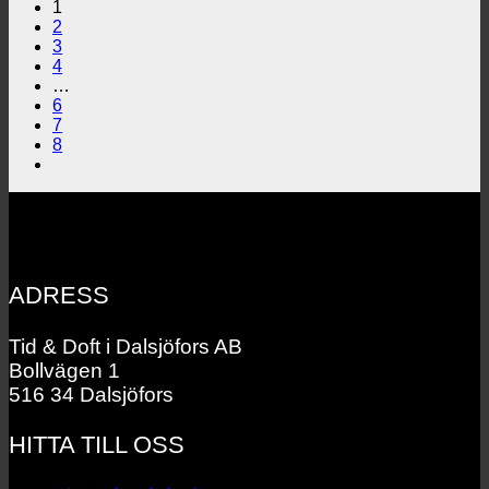
1
2
3
4
…
6
7
8
ADRESS
Tid & Doft i Dalsjöfors AB
Bollvägen 1
516 34 Dalsjöfors
HITTA TILL OSS