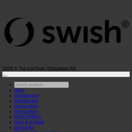
S
(
2026 © Tid och Doft i Dalsjöfors AB
Search
products
Start
…
Damklockor
Herrklockor
Damparfym
Herrparfym
INREDNING
Glas & Kristall
Smycken