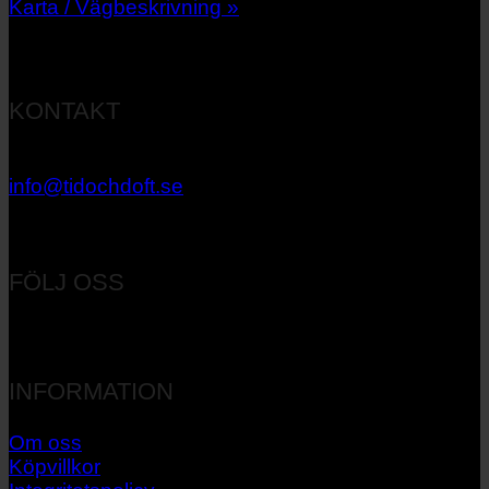
Karta / Vägbeskrivning »
KONTAKT
033 – 27 06 40
info@tidochdoft.se
Orgnr: 556537-7545
FÖLJ OSS
INFORMATION
Om oss
Köpvillkor