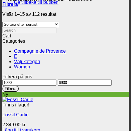
Gå tillbaka till butiken
Filtrera
Sortera
Visar 1–15 av 112 resultat
efter
senaste
Search
Cart
Categories
Compagnie de Provence
E
Välj kategori
Women
Filtrera på pris
Min
Max
pris
pris
Filtrera
Ny
Finns i lager!
Fossil Carlie
2 349.00
kr
Lägg till i varukorg