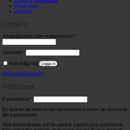
Väskor & Necessärer
Presentkort
Logga in
Logga in
Obligatoriskt
Användarnamn eller e-postadress
*
Obligatoriskt
Lösenord
*
Kom ihåg mig
Logga in
Glömt ditt lösenord?
Registrera
Obligatoriskt
E-postadress
*
En länk för att ställa in ett nytt lösenord kommer att skickas till
din e-postadress.
Your personal data will be used to support your experience
throughout this website, to manage access to your account,