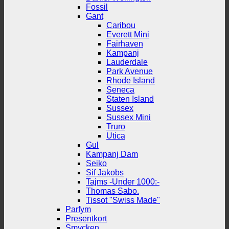
Fossil
Gant
Caribou
Everett Mini
Fairhaven
Kampanj
Lauderdale
Park Avenue
Rhode Island
Seneca
Staten Island
Sussex
Sussex Mini
Truro
Utica
Gul
Kampanj Dam
Seiko
Sif Jakobs
Tajms -Under 1000:-
Thomas Sabo.
Tissot "Swiss Made"
Parfym
Presentkort
Smycken