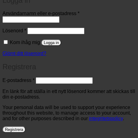
Logga in
Obligatoriskt
Användarnamn eller e-postadress
*
Obligatoriskt
Lösenord
*
Kom ihåg mig
Logga in
Glömt ditt lösenord?
Registrera
Obligatoriskt
E-postadress
*
En länk för att ställa in ett nytt lösenord kommer att skickas till
din e-postadress.
Your personal data will be used to support your experience
throughout this website, to manage access to your account,
and for other purposes described in our
integritetspolicy
.
Registrera