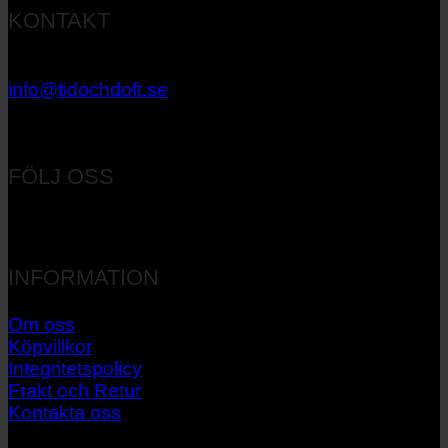
KONTAKT
033 – 27 06 40
info@tidochdoft.se
Orgnr: 556537-7545
FÖLJ OSS
INFORMATION
Om oss
Köpvillkor
Integritetspolicy
Frakt och Retur
Kontakta oss