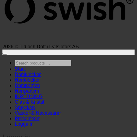
2026 © Tid och Doft i Dalsjöfors AB
Search
products
Start
…
Damklockor
Herrklockor
Damparfym
Herrparfym
INREDNING
Glas & Kristall
Smycken
Väskor & Necessärer
Presentkort
Logga in