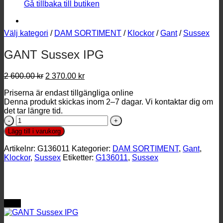
Gå tillbaka till butiken
Välj kategori
/
DAM SORTIMENT
/
Klockor
/
Gant
/
Sussex
GANT Sussex IPG
Det
Det
2 600.00
kr
2 370.00
kr
ursprungliga
nuvarande
Priserna är endast tillgängliga online
priset
priset
Denna produkt skickas inom 2–7 dagar. Vi kontaktar dig om
var:
är:
det tar längre tid.
2
2
GANT
600.00 kr.
370.00 kr.
Sussex
Lägg till i varukorg
IPG
mängd
Artikelnr:
G136011
Kategorier:
DAM SORTIMENT
,
Gant
,
Klockor
,
Sussex
Etiketter:
G136011
,
Sussex
REA