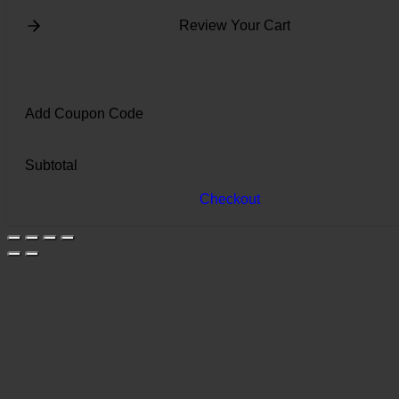
Review Your Cart
Add Coupon Code
Subtotal
Checkout