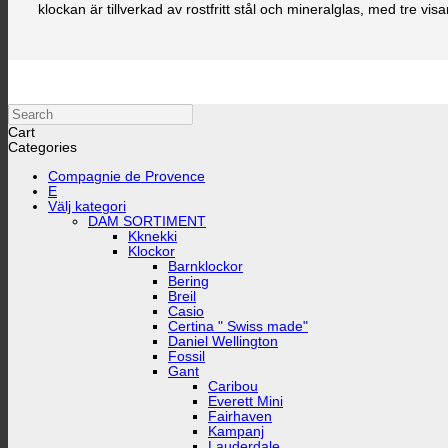
klockan är tillverkad av rostfritt stål och mineralglas, med tre visa
Search
Cart
Categories
Compagnie de Provence
E
Välj kategori
DAM SORTIMENT
Kknekki
Klockor
Barnklockor
Bering
Breil
Casio
Certina " Swiss made"
Daniel Wellington
Fossil
Gant
Caribou
Everett Mini
Fairhaven
Kampanj
Lauderdale