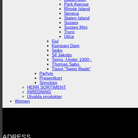
Park Avenue
Rhode Island
Seneca
Staten Island
Sussex
Sussex Mini
Truro
Utica
Gul
Kampanj Dam
Seiko
Sif Jakobs
Tajms -Under 1000:-
Thomas Sabo.
Tissot "Swiss Made"
Parfym
Presentkort
Smycken
HERR SORTIMENT
INREDNING
Utvalda produkter
Women
ADRESS