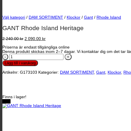
Välj kategori
/
DAM SORTIMENT
/
Klockor
/
Gant
/
Rhode Island
GANT Rhode Island Heritage
Det
Det
2 240.00
kr
2 090.00
kr
ursprungliga
nuvarande
Priserna är endast tillgängliga online
priset
priset
Denna produkt skickas inom 2–7 dagar. Vi kontaktar dig om det tar län
var:
är:
GANT
2
2
Rhode
240.00 kr.
090.00 kr.
Lägg till i varukorg
Island
Heritage
Artikelnr:
G173103
Kategorier:
DAM SORTIMENT
,
Gant
,
Klockor
,
Rho
mängd
Finns i lager!
REA