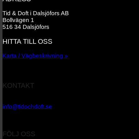
Tid & Doft i Dalsjöfors AB
Bollvägen 1
516 34 Dalsjöfors
HITTA TILL OSS
Karta / Vägbeskrivning »
KONTAKT
033 – 27 06 40
info@tidochdoft.se
Orgnr: 556537-7545
FÖLJ OSS