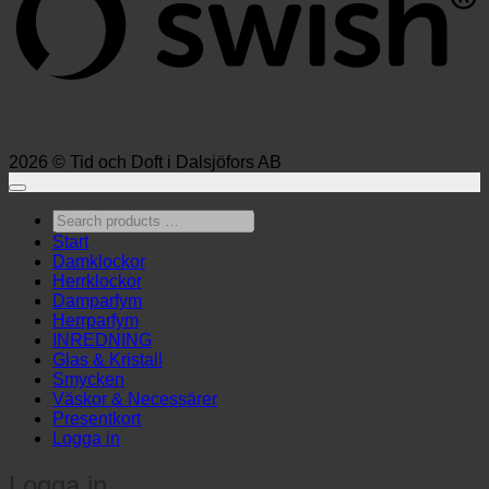
2026 © Tid och Doft i Dalsjöfors AB
Search
products
Start
…
Damklockor
Herrklockor
Damparfym
Herrparfym
INREDNING
Glas & Kristall
Smycken
Väskor & Necessärer
Presentkort
Logga in
Logga in