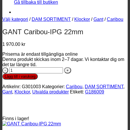
Gå tillbaka till butiken
Välj kategori
/
DAM SORTIMENT
/
Klockor
/
Gant
/
Caribou
GANT Caribou-IPG 22mm
1 970.00
kr
Priserna är endast tillgängliga online
Denna produkt skickas inom 2–7 dagar. Vi kontaktar dig om
det tar längre tid.
GANT
Caribou-
Lägg till i varukorg
IPG
22mm
Artikelnr:
G301003
Kategorier:
Caribou
,
DAM SORTIMENT
,
mängd
Gant
,
Klockor
,
Utvalda produkter
Etikett:
G186009
Finns i lager!