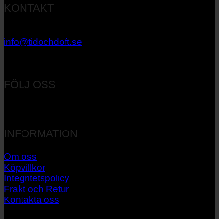
KONTAKT
033 – 27 06 40
info@tidochdoft.se
Orgnr: 556537-7545
FÖLJ OSS
INFORMATION
Om oss
Köpvillkor
Integritetspolicy
Frakt och Retur
Kontakta oss