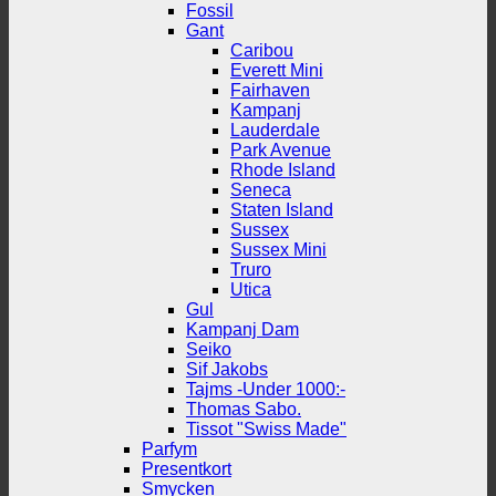
Fossil
Gant
Caribou
Everett Mini
Fairhaven
Kampanj
Lauderdale
Park Avenue
Rhode Island
Seneca
Staten Island
Sussex
Sussex Mini
Truro
Utica
Gul
Kampanj Dam
Seiko
Sif Jakobs
Tajms -Under 1000:-
Thomas Sabo.
Tissot "Swiss Made"
Parfym
Presentkort
Smycken