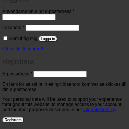
Obligatoriskt
Användarnamn eller e-postadress
*
Obligatoriskt
Lösenord
*
Kom ihåg mig
Logga in
Glömt ditt lösenord?
Registrera
Obligatoriskt
E-postadress
*
En länk för att ställa in ett nytt lösenord kommer att skickas till
din e-postadress.
Your personal data will be used to support your experience
throughout this website, to manage access to your account,
and for other purposes described in our
integritetspolicy
.
Registrera