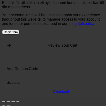
En länk för att ställa in ett nytt lösenord kommer att skickas till
din e-postadress.
Your personal data will be used to support your experience
throughout this website, to manage access to your account,
and for other purposes described in our
integritetspolicy
.
Registrera
Review Your Cart
Add Coupon Code
Subtotal
Checkout