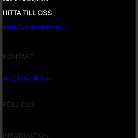
HITTA TILL OSS
Karta / Vägbeskrivning »
KONTAKT
033 – 27 06 40
info@tidochdoft.se
Orgnr: 556537-7545
FÖLJ OSS
INFORMATION