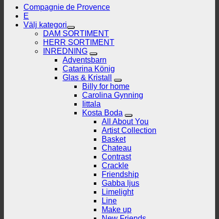
Compagnie de Provence
E
Välj kategori
DAM SORTIMENT
HERR SORTIMENT
INREDNING
Adventsbarn
Catarina König
Glas & Kristall
Billy for home
Carolina Gynning
Iittala
Kosta Boda
All About You
Artist Collection
Basket
Chateau
Contrast
Crackle
Friendship
Gabba ljus
Limelight
Line
Make up
New Friends