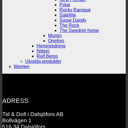
Polar
Rocky Baroque
Satellite
Sugar Dandy
The Rock
The Swedish horse
Mumin
Orrefors
Heminredning
Nittsjö
Rolf Bergs
Utvalda produkter
Women
ADRESS
Tid & Doft i Dalsjöfors AB
Bollvägen 1
516 34 Dalsjöfors