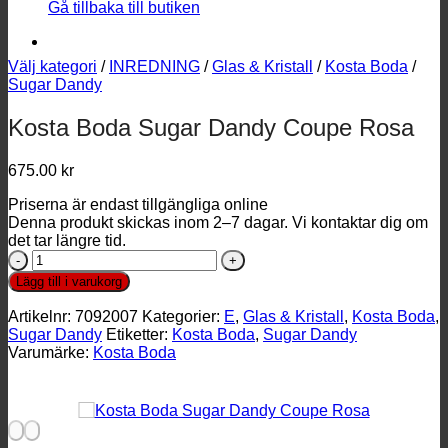
Gå tillbaka till butiken
Välj kategori
/
INREDNING
/
Glas & Kristall
/
Kosta Boda
/
Sugar Dandy
Kosta Boda Sugar Dandy Coupe Rosa
675.00
kr
Priserna är endast tillgängliga online
Denna produkt skickas inom 2–7 dagar. Vi kontaktar dig om
det tar längre tid.
Kosta
Boda
Lägg till i varukorg
Sugar
Dandy
Artikelnr:
7092007
Kategorier:
E
,
Glas & Kristall
,
Kosta Boda
,
Coupe
Sugar Dandy
Etiketter:
Kosta Boda
,
Sugar Dandy
Rosa
Varumärke:
Kosta Boda
mängd