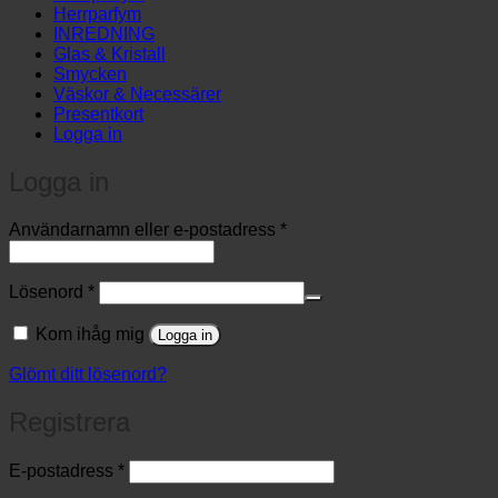
Herrparfym
INREDNING
Glas & Kristall
Smycken
Väskor & Necessärer
Presentkort
Logga in
Logga in
Obligatoriskt
Användarnamn eller e-postadress
*
Obligatoriskt
Lösenord
*
Kom ihåg mig
Logga in
Glömt ditt lösenord?
Registrera
Obligatoriskt
E-postadress
*