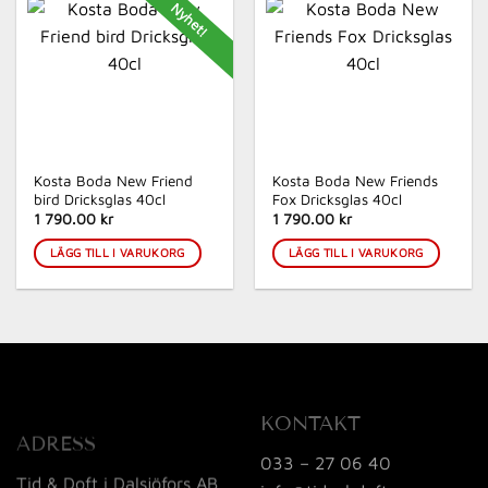
Nyhet!
Kosta Boda New Friend
Kosta Boda New Friends
bird Dricksglas 40cl
Fox Dricksglas 40cl
1 790.00 kr
1 790.00 kr
LÄGG TILL I VARUKORG
LÄGG TILL I VARUKORG
KONTAKT
ADRESS
033 – 27 06 40
Tid & Doft i Dalsjöfors AB