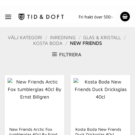
Skip
to
content
VÄLJ KATEGORI
/
INREDNING
/
GLAS & KRISTALL
/
KOSTA BODA
/
NEW FRIENDS
FILTRERA
New Friends Arctic Fox
Kosta Boda New Friends
tumblerglas 40cl By Ernst
Duck Dricksglas 40cl