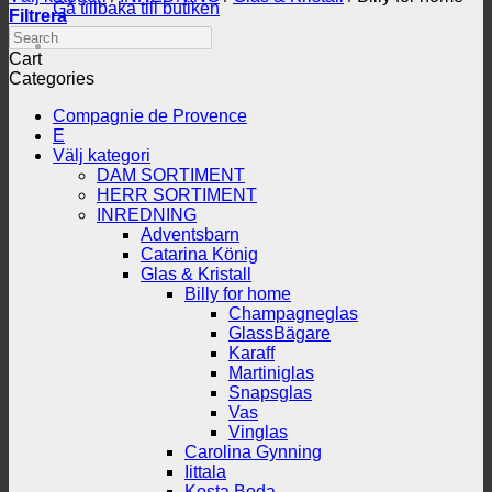
Gå tillbaka till butiken
Filtrera
Search
Cart
Categories
Compagnie de Provence
E
Välj kategori
DAM SORTIMENT
HERR SORTIMENT
INREDNING
Adventsbarn
Catarina König
Glas & Kristall
Billy for home
Champagneglas
GlassBägare
Karaff
Martiniglas
Snapsglas
Vas
Vinglas
Carolina Gynning
Iittala
Kosta Boda