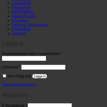
Damparfym
Herrparfym
INREDNING
Glas & Kristall
Smycken
Väskor & Necessärer
Presentkort
Logga in
Logga in
Obligatoriskt
Användarnamn eller e-postadress
*
Obligatoriskt
Lösenord
*
Kom ihåg mig
Logga in
Glömt ditt lösenord?
Registrera
Obligatoriskt
E-postadress
*