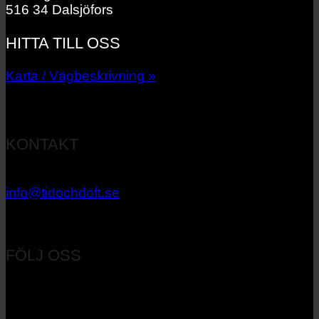
516 34 Dalsjöfors
HITTA TILL OSS
Karta / Vägbeskrivning »
KONTAKT
033 – 27 06 40
info@tidochdoft.se
Orgnr: 556537-7545
FÖLJ OSS