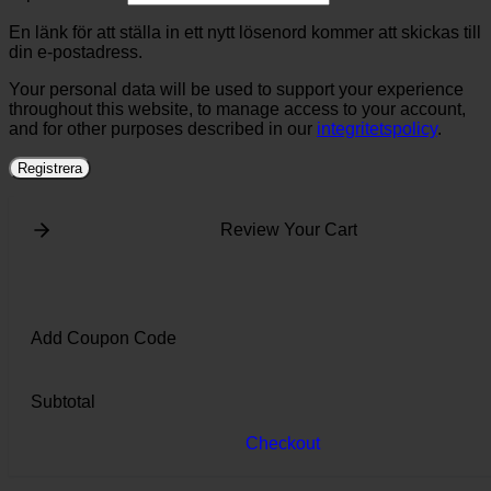
En länk för att ställa in ett nytt lösenord kommer att skickas till
din e-postadress.
Your personal data will be used to support your experience
throughout this website, to manage access to your account,
and for other purposes described in our
integritetspolicy
.
Registrera
Review Your Cart
Add Coupon Code
Subtotal
Checkout