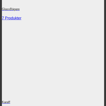
GlassBägare
7 Produkter
Karaff