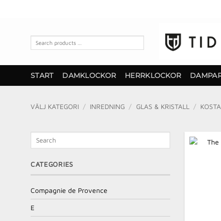
Skip
to
content
Search
products
…
START
DAMKLOCKOR
HERRKLOCKOR
DAMPA
VÄLJ KATEGORI
/
INREDNING
/
GLAS & KRISTALL
/
KOSTA
Search
CATEGORIES
Compagnie de Provence
E