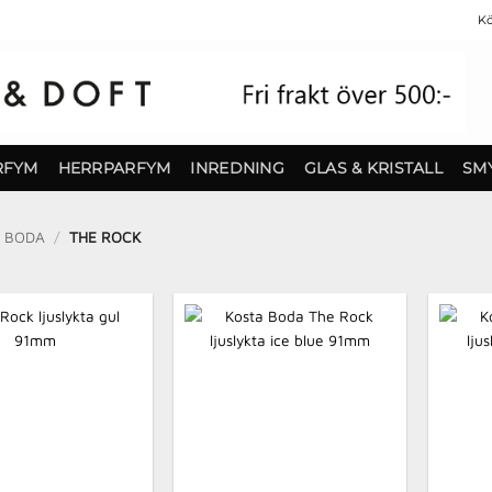
Kö
RFYM
HERRPARFYM
INREDNING
GLAS & KRISTALL
SM
 BODA
/
THE ROCK