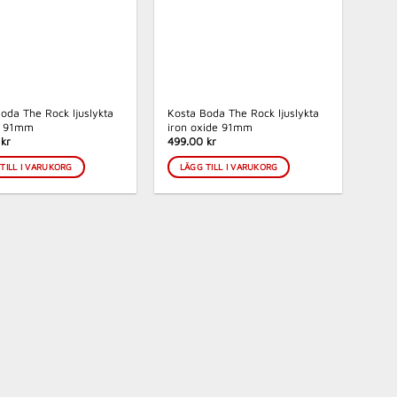
oda The Rock ljuslykta
Kosta Boda The Rock ljuslykta
är 91mm
iron oxide 91mm
kr
499.00 kr
TILL I VARUKORG
LÄGG TILL I VARUKORG