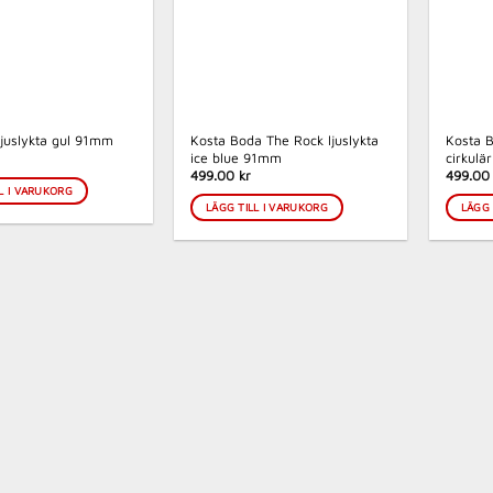
Kosta Boda The Rock ljuslykta
Kosta B
ljuslykta gul 91mm
ice blue 91mm
cirkul
499.00 kr
499.00 
L I VARUKORG
LÄGG TILL I VARUKORG
LÄGG 