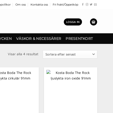
pvillkor
Om oss
Kontakta oss
Fri frakt/Öppetköp
LOGGA IN
YCKEN
VÄSKOR & NECESSÄRER
PRESENTKORT
Sortera
Visar alla 4 resultat
efter
senaste