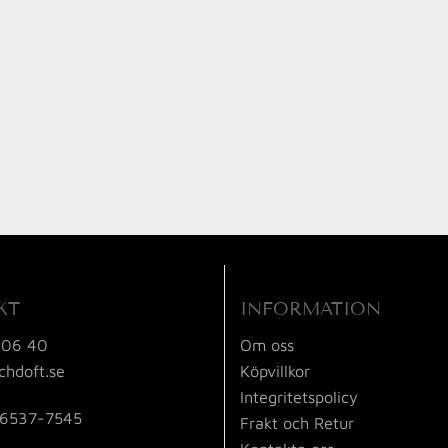
KT
INFORMATION
 06 40
Om oss
chdoft.se
Köpvillkor
Integritetspolicy
56537-7545
Frakt och Retur