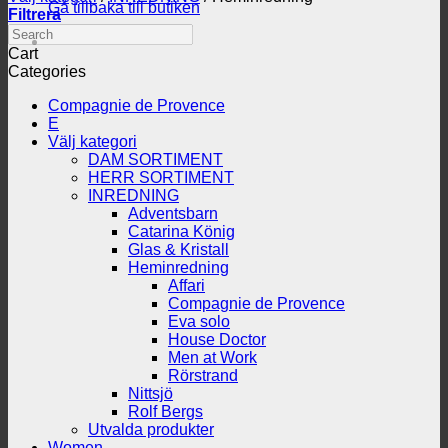
Gå tillbaka till butiken
Filtrera
Search
Cart
Categories
Compagnie de Provence
E
Välj kategori
DAM SORTIMENT
HERR SORTIMENT
INREDNING
Adventsbarn
Catarina König
Glas & Kristall
Heminredning
Affari
Compagnie de Provence
Eva solo
House Doctor
Men at Work
Rörstrand
Nittsjö
Rolf Bergs
Utvalda produkter
Women