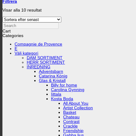
Filtrera
Sortera
Visar alla 10 resultat
efter
senaste
Search
Cart
Categories
Compagnie de Provence
E
Välj kategori
DAM SORTIMENT
HERR SORTIMENT
INREDNING
Adventsbarn
Catarina König
Glas & Kristall
Billy for home
Carolina Gynning
Iittala
Kosta Boda
All About You
Artist Collection
Basket
Chateau
Contrast
Crackle
Friendship
Gabba ljus