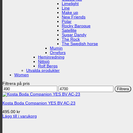
Limelight
Line
Make up
New Friends
Polar
Rocky Baroque
Satellite
Sugar Dandy
The Rock
The Swedish horse
Mumin
Orrefors
Heminredning
Nittsjö
Rolf Bergs
Utvalda produkter
Women
Filtrera på pris
Min
Max
Filtrera
pris
pris
Kosta Boda Companion YES BV AC-23
495.00
kr
Lägg till i varukorg