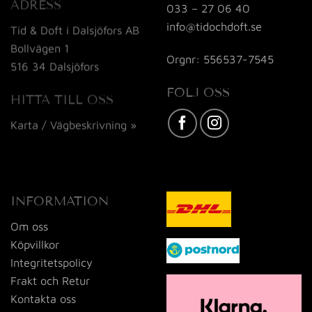
ADRESS
033 – 27 06 40
info@tidochdoft.se
Tid & Doft i Dalsjöfors AB
Bollvägen 1
Orgnr: 556537-7545
516 34 Dalsjöfors
FÖLJ OSS
HITTA TILL OSS
Karta / Vägbeskrivning »
INFORMATION
Om oss
Köpvillkor
Integritetspolicy
Frakt och Retur
Kontakta oss