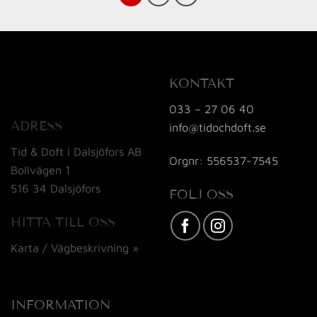
KONTAKT
033 – 27 06 40
ADRESS
info@tidochdoft.se
Tid & Doft i Dalsjöfors AB
Orgnr: 556537-7545
Bollvägen 1
516 34 Dalsjöfors
FÖLJ OSS
HITTA TILL OSS
Karta / Vägbeskrivning »
INFORMATION