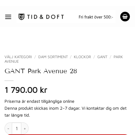
Skip
to
content
VÄLJ KATEGORI
/
DAM SORTIMENT
/
KLOCKOR
/
GANT
/
PARK
AVENUE
GANT Park Avenue 28
1 790.00 kr
Priserna är endast tillgängliga online
Denna produkt skickas inom 2–7 dagar. Vi kontaktar dig om det
tar längre tid.
GANT Park Avenue 28 mängd