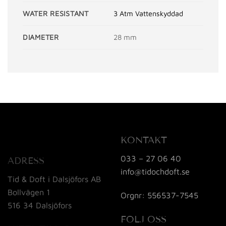
WATER RESISTANT
3 Atm Vattenskyddad
DIAMETER
28 mm
KONTAKT
033 – 27 06 40
ADRESS
info@tidochdoft.se
Tid & Doft i Dalsjöfors AB
Bollvägen 1
Orgnr: 556537-7545
516 34 Dalsjöfors
FÖLJ OSS