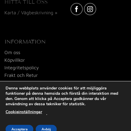
HITTA TILL OSS
Karta / Vägbeskrivning »
INFORMATION
Om oss
Köpvillkor
Integritetspolicy
Frakt och Retur
Kontakta oss
Denna webbplats använder cookies för att möjliggöra
funktioner på denna hemsida och förstå din interaktion med
den. Genom att klicka på Acceptera godkänner du vår
användning av dessa tekniker för statistik.
Cookieinställningar
.
Visa
MasterCard
PayPal
Swish
(SE)
Acceptera
Avböj