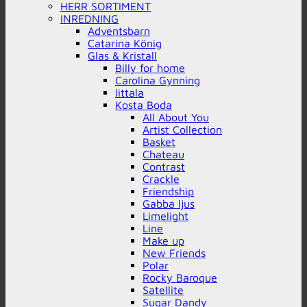
HERR SORTIMENT
INREDNING
Adventsbarn
Catarina König
Glas & Kristall
Billy for home
Carolina Gynning
Iittala
Kosta Boda
All About You
Artist Collection
Basket
Chateau
Contrast
Crackle
Friendship
Gabba ljus
Limelight
Line
Make up
New Friends
Polar
Rocky Baroque
Satellite
Sugar Dandy