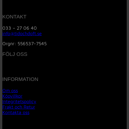
KONTAKT
033 – 27 06 40
info@tidochdoft.se
Orgnr: 556537-7545
FÖLJ OSS
INFORMATION
Om oss
Köpvillkor
Integritetspolicy
Frakt och Retur
Kontakta oss