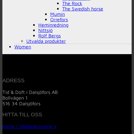
The Rock
The Swedish horse
Mumin
Orrefors
Heminredning
Nittsjö
Rolf Bergs
Utvalda produkter
Women
ADRESS
Tid & Doft i Dalsjöfors AB
Bollvägen 1
516 34 Dalsjöfors
HITTA TILL OSS
Karta / Vägbeskrivning »