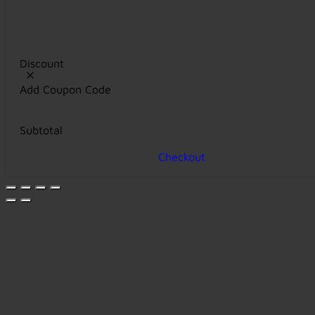
Discount
Add Coupon Code
Subtotal
Checkout