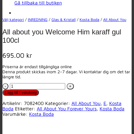
Gå tillbaka till butiken
Välj kategori
/
INREDNING
/
Glas & Kristall
/
Kosta Boda
/
All About You
All about you Welcome Him karaff gul
100cl
695.00
kr
Priserna är endast tillgängliga online
Denna produkt skickas inom 2–7 dagar. Vi kontaktar dig om det tar
längre tid.
All
about
Lägg till i varukorg
you
Welcome
Artikelnr:
7082400
Kategorier:
All About You
,
E
,
Kosta
Him
Boda
Etiketter:
All About You Forever Yours
,
Kosta Boda
karaff
Varumärke:
Kosta Boda
gul
100cl
mängd