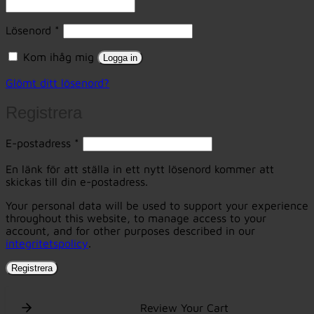
Obligatoriskt
Lösenord
*
Kom ihåg mig
Logga in
Glömt ditt lösenord?
Registrera
Obligatoriskt
E-postadress
*
En länk för att ställa in ett nytt lösenord kommer att
skickas till din e-postadress.
Your personal data will be used to support your experience
throughout this website, to manage access to your
account, and for other purposes described in our
integritetspolicy
.
Registrera
Review Your Cart