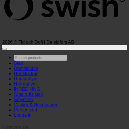
2026 © Tid och Doft i Dalsjöfors AB
Search
products
Start
…
Damklockor
Herrklockor
Damparfym
Herrparfym
INREDNING
Glas & Kristall
Smycken
Väskor & Necessärer
Presentkort
Logga in
Logga in