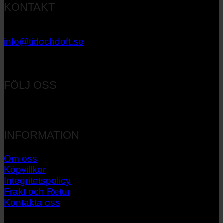
KONTAKT
033 – 27 06 40
info@tidochdoft.se
Orgnr: 556537-7545
FÖLJ OSS
INFORMATION
Om oss
Köpvillkor
Integritetspolicy
Frakt och Retur
Kontakta oss