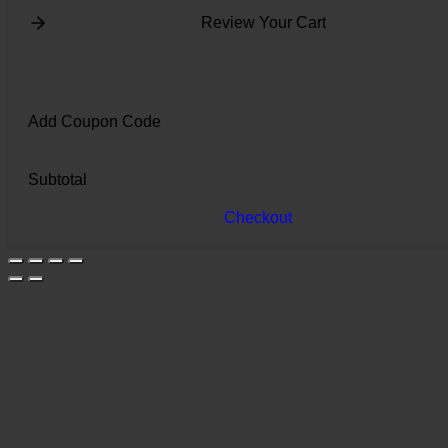
Review Your Cart
Add Coupon Code
Subtotal
Checkout