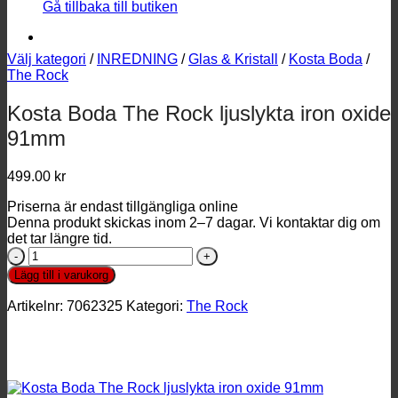
Gå tillbaka till butiken
Välj kategori
/
INREDNING
/
Glas & Kristall
/
Kosta Boda
/
The Rock
Kosta Boda The Rock ljuslykta iron oxide
91mm
499.00
kr
Priserna är endast tillgängliga online
Denna produkt skickas inom 2–7 dagar. Vi kontaktar dig om
det tar längre tid.
Kosta
Boda
Lägg till i varukorg
The
Rock
Artikelnr:
7062325
Kategori:
The Rock
ljuslykta
iron
oxide
91mm
mängd