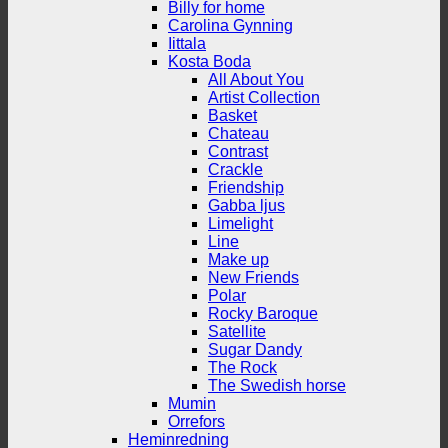
Billy for home
Carolina Gynning
Iittala
Kosta Boda
All About You
Artist Collection
Basket
Chateau
Contrast
Crackle
Friendship
Gabba ljus
Limelight
Line
Make up
New Friends
Polar
Rocky Baroque
Satellite
Sugar Dandy
The Rock
The Swedish horse
Mumin
Orrefors
Heminredning