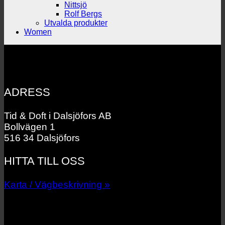
Nittsjö
Rolf Bergs
Utvalda produkter
Women
ADRESS
Tid & Doft i Dalsjöfors AB
Bollvägen 1
516 34 Dalsjöfors
HITTA TILL OSS
Karta / Vägbeskrivning »