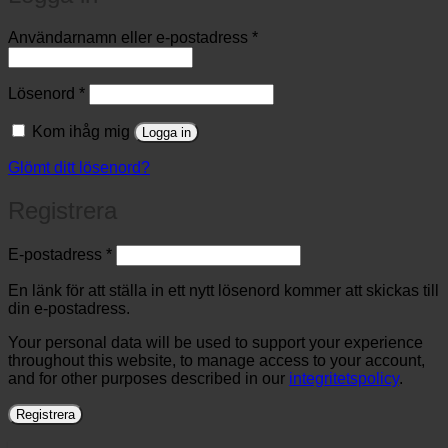
Obligatoriskt
Användarnamn eller e-postadress
*
Obligatoriskt
Lösenord
*
Kom ihåg mig
Logga in
Glömt ditt lösenord?
Registrera
Obligatoriskt
E-postadress
*
En länk för att ställa in ett nytt lösenord kommer att skickas till
din e-postadress.
Your personal data will be used to support your experience
throughout this website, to manage access to your account,
and for other purposes described in our
integritetspolicy
.
Registrera