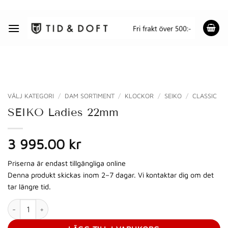
Skip
to
content
VÄLJ KATEGORI
/
DAM SORTIMENT
/
KLOCKOR
/
SEIKO
/
CLASSIC
SEIKO Ladies 22mm
3 995.00 kr
Priserna är endast tillgängliga online
Denna produkt skickas inom 2–7 dagar. Vi kontaktar dig om det
tar längre tid.
SEIKO Ladies 22mm mängd