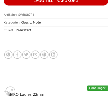
LÄGG TILL I VARUKORG
Artikelnr:
SWR087P1
Kategorier:
Classic
,
Mode
Etikett:
SWR083P1
Finns i lager!