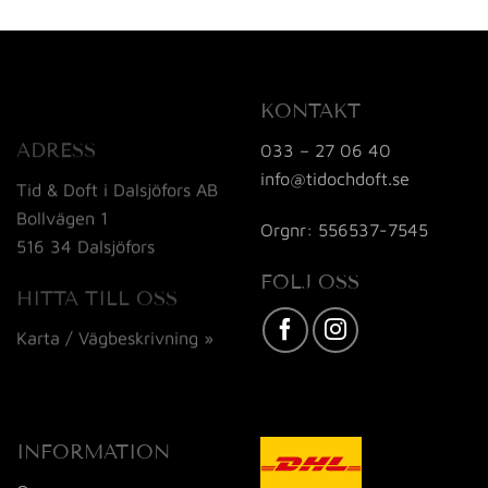
KONTAKT
ADRESS
033 – 27 06 40
info@tidochdoft.se
Tid & Doft i Dalsjöfors AB
Bollvägen 1
Orgnr: 556537-7545
516 34 Dalsjöfors
FÖLJ OSS
HITTA TILL OSS
Karta / Vägbeskrivning »
INFORMATION