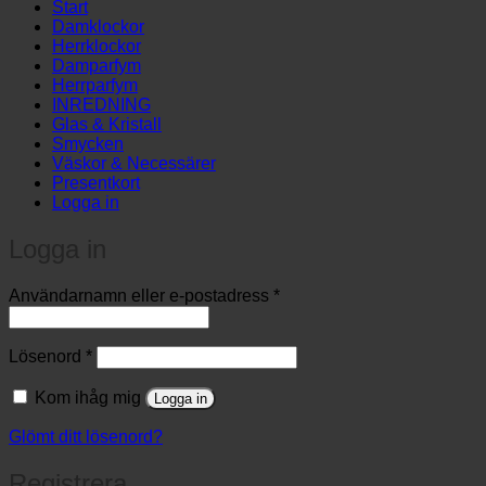
products
Start
…
Damklockor
Herrklockor
Damparfym
Herrparfym
INREDNING
Glas & Kristall
Smycken
Väskor & Necessärer
Presentkort
Logga in
Logga in
Obligatoriskt
Användarnamn eller e-postadress
*
Obligatoriskt
Lösenord
*
Kom ihåg mig
Logga in
Glömt ditt lösenord?
Registrera