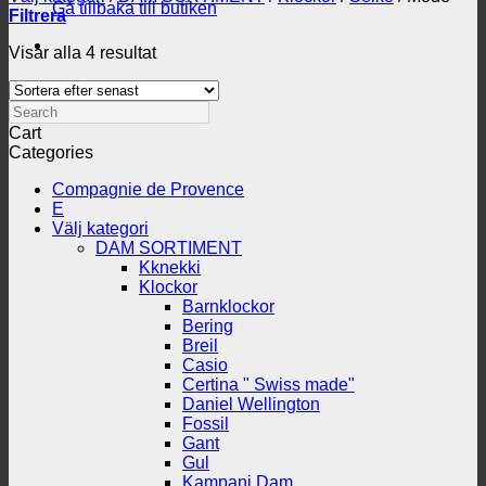
Gå tillbaka till butiken
Filtrera
Sortera
Visar alla 4 resultat
efter
senaste
Search
Cart
Categories
Compagnie de Provence
E
Välj kategori
DAM SORTIMENT
Kknekki
Klockor
Barnklockor
Bering
Breil
Casio
Certina " Swiss made"
Daniel Wellington
Fossil
Gant
Gul
Kampanj Dam