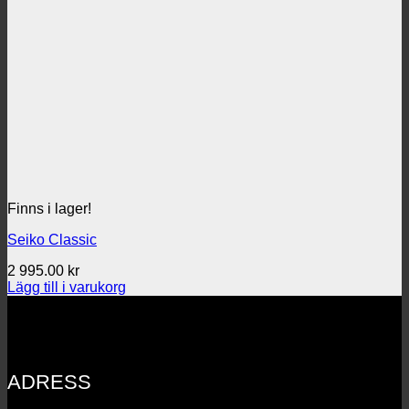
Finns i lager!
Seiko Classic
2 995.00
kr
Lägg till i varukorg
ADRESS