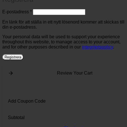
Obligatoriskt
E-postadress
*
En länk för att ställa in ett nytt lösenord kommer att skickas till
din e-postadress.
Your personal data will be used to support your experience
throughout this website, to manage access to your account,
and for other purposes described in our
integritetspolicy
.
Registrera
Review Your Cart
Add Coupon Code
Subtotal