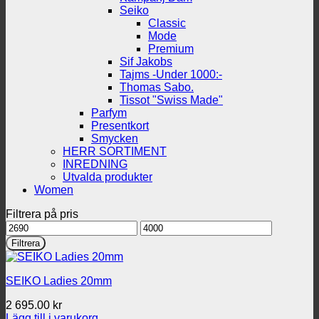
Seiko
Classic
Mode
Premium
Sif Jakobs
Tajms -Under 1000:-
Thomas Sabo.
Tissot "Swiss Made"
Parfym
Presentkort
Smycken
HERR SORTIMENT
INREDNING
Utvalda produkter
Women
Filtrera på pris
Min
Max
pris
pris
Filtrera
SEIKO Ladies 20mm
2 695.00
kr
Lägg till i varukorg