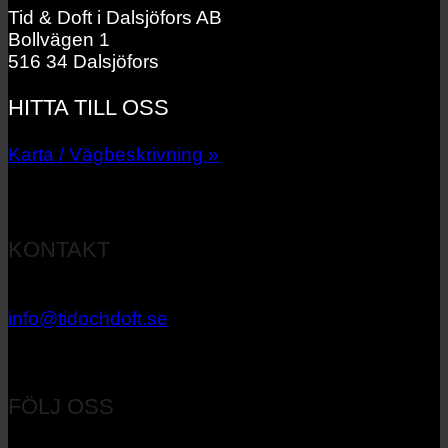
Tid & Doft i Dalsjöfors AB
Bollvägen 1
516 34 Dalsjöfors
HITTA TILL OSS
Karta / Vägbeskrivning »
KONTAKT
033 – 27 06 40
info@tidochdoft.se
Orgnr: 556537-7545
FÖLJ OSS