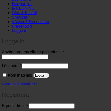
Herrparfym
INREDNING
Glas & Kristall
Smycken
Väskor & Necessärer
Presentkort
Logga in
Logga in
Obligatoriskt
Användarnamn eller e-postadress
*
Obligatoriskt
Lösenord
*
Kom ihåg mig
Logga in
Glömt ditt lösenord?
Registrera
Obligatoriskt
E-postadress
*