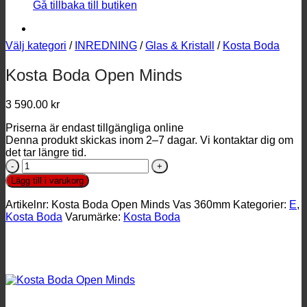
Gå tillbaka till butiken
Välj kategori
/
INREDNING
/
Glas & Kristall
/
Kosta Boda
Kosta Boda Open Minds
3 590.00
kr
Priserna är endast tillgängliga online
Denna produkt skickas inom 2–7 dagar. Vi kontaktar dig om
det tar längre tid.
Kosta
Boda
Lägg till i varukorg
Open
Minds
Artikelnr:
Kosta Boda Open Minds Vas 360mm
Kategorier:
E
,
mängd
Kosta Boda
Varumärke:
Kosta Boda