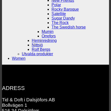
New Friends
Polar
Rocky Baroque
Satellite
Sugar Dandy
The Rock
The Swedish horse
Mumin
Orrefors
Heminredning
Nittsjö
Rolf Bergs
Utvalda produkter
Women
ADRESS
Tid & Doft i Dalsjöfors AB
Bollvägen 1
516 34 Dalsjöfors