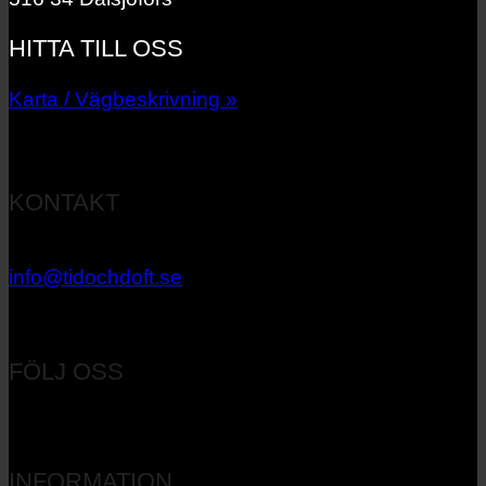
HITTA TILL OSS
Karta / Vägbeskrivning »
KONTAKT
033 – 27 06 40
info@tidochdoft.se
Orgnr: 556537-7545
FÖLJ OSS
INFORMATION