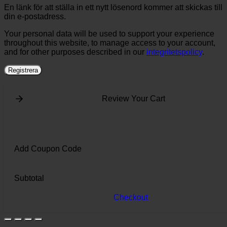
En länk för att ställa in ett nytt lösenord kommer att skickas till
din e-postadress.
Your personal data will be used to support your experience
throughout this website, to manage access to your account,
and for other purposes described in our
integritetspolicy
.
Registrera
Review Your Cart
Add Coupon Code
Subtotal
Checkout