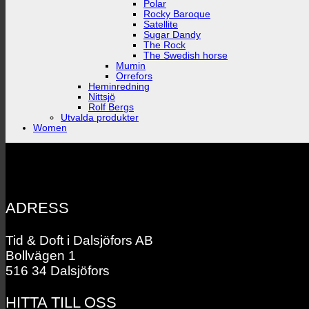
Polar
Rocky Baroque
Satellite
Sugar Dandy
The Rock
The Swedish horse
Mumin
Orrefors
Heminredning
Nittsjö
Rolf Bergs
Utvalda produkter
Women
ADRESS
Tid & Doft i Dalsjöfors AB
Bollvägen 1
516 34 Dalsjöfors
HITTA TILL OSS