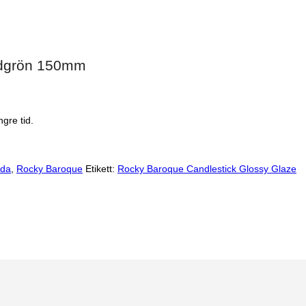
gdgrön 150mm
gre tid.
oda
,
Rocky Baroque
Etikett:
Rocky Baroque Candlestick Glossy Glaze