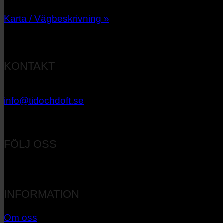
Karta / Vägbeskrivning »
KONTAKT
033 – 27 06 40
info@tidochdoft.se
Orgnr: 556537-7545
FÖLJ OSS
INFORMATION
Om oss