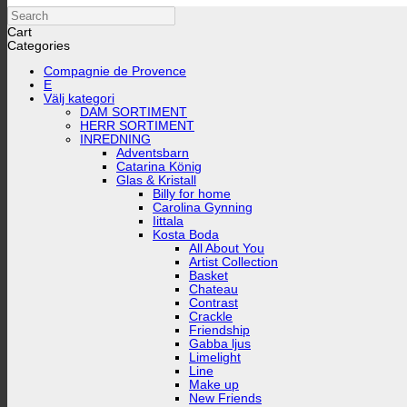
Search
Cart
Categories
Compagnie de Provence
E
Välj kategori
DAM SORTIMENT
HERR SORTIMENT
INREDNING
Adventsbarn
Catarina König
Glas & Kristall
Billy for home
Carolina Gynning
Iittala
Kosta Boda
All About You
Artist Collection
Basket
Chateau
Contrast
Crackle
Friendship
Gabba ljus
Limelight
Line
Make up
New Friends