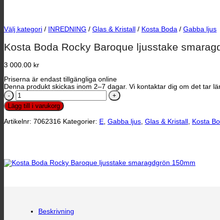
Välj kategori
/
INREDNING
/
Glas & Kristall
/
Kosta Boda
/
Gabba ljus
Kosta Boda Rocky Baroque ljusstake smara
3 000.00
kr
Priserna är endast tillgängliga online
Denna produkt skickas inom 2–7 dagar. Vi kontaktar dig om det tar län
Kosta
Boda
Lägg till i varukorg
Rocky
Baroque
Artikelnr:
7062316
Kategorier:
E
,
Gabba ljus
,
Glas & Kristall
,
Kosta B
ljusstake
smaragdgrön
150mm
mängd
Beskrivning