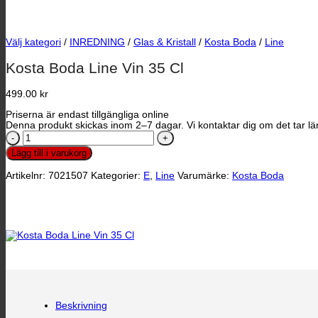
Välj kategori
/
INREDNING
/
Glas & Kristall
/
Kosta Boda
/
Line
Kosta Boda Line Vin 35 Cl
499.00
kr
Priserna är endast tillgängliga online
Denna produkt skickas inom 2–7 dagar. Vi kontaktar dig om det tar län
Kosta
Boda
Lägg till i varukorg
Line
Vin
Artikelnr:
7021507
Kategorier:
E
,
Line
Varumärke:
Kosta Boda
35
Cl
mängd
Beskrivning