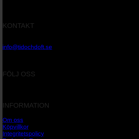
KONTAKT
033 – 27 06 40
info@tidochdoft.se
Orgnr: 556537-7545
FÖLJ OSS
INFORMATION
Om oss
Köpvillkor
Integritetspolicy