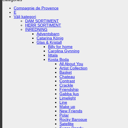
Compagnie de Provence
E
Välj kategori
DAM SORTIMENT
HERR SORTIMENT
INREDNING
Adventsbarn
Catarina König
Glas & Kristall
Billy for home
Carolina Gynning
Iittala
Kosta Boda
All About You
Artist Collection
Basket
Chateau
Contrast
Crackle
Friendship
Gabba ljus
Limelight
Line
Make up
New Friends
Polar
Rocky Baroque
Satellite