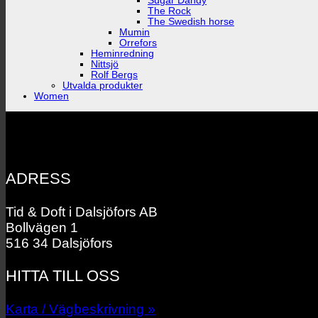
Sugar Dandy
The Rock
The Swedish horse
Mumin
Orrefors
Heminredning
Nittsjö
Rolf Bergs
Utvalda produkter
Women
ADRESS
Tid & Doft i Dalsjöfors AB
Bollvägen 1
516 34 Dalsjöfors
HITTA TILL OSS
Karta / Vägbeskrivning »