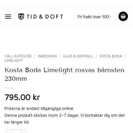
Skip
to
content
VÄLJ KATEGORI
/
INREDNING
/
GLAS & KRISTALL
/
KOSTA BODA
/
LIMELIGHT
Kosta Boda Limelight rosvas bärnsten
230mm
795.00 kr
Priserna är endast tillgängliga online
Denna produkt skickas inom 2–7 dagar. Vi kontaktar dig om det
tar längre tid.
Kosta Boda Limelight rosvas bärnsten 230mm mängd