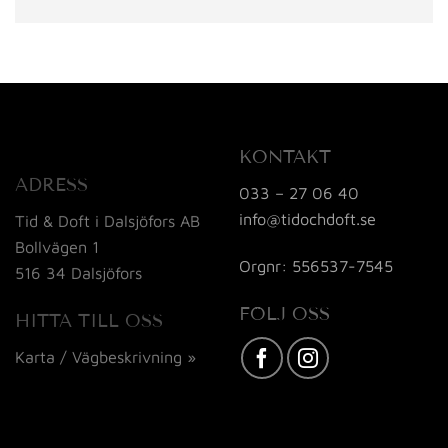
KONTAKT
ADRESS
033 – 27 06 40
info@tidochdoft.se
Tid & Doft i Dalsjöfors AB
Bollvägen 1
Orgnr: 556537-7545
516 34 Dalsjöfors
FÖLJ OSS
HITTA TILL OSS
Karta / Vägbeskrivning »