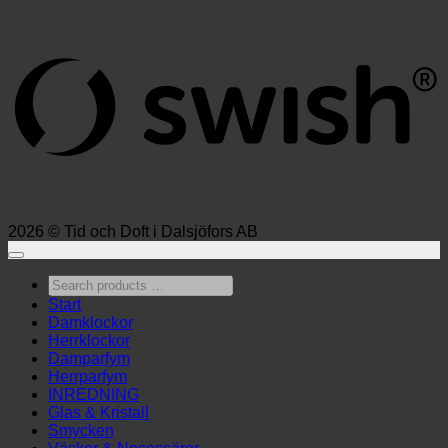
S
(
2026 © Tid och Doft i Dalsjöfors AB
Search
products
Start
…
Damklockor
Herrklockor
Damparfym
Herrparfym
INREDNING
Glas & Kristall
Smycken