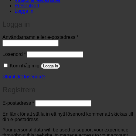
Väskor & Necessärer
Presentkort
Logga in
Logga in
Obligatoriskt
Användarnamn eller e-postadress
*
Obligatoriskt
Lösenord
*
Kom ihåg mig
Logga in
Glömt ditt lösenord?
Registrera
Obligatoriskt
E-postadress
*
En länk för att ställa in ett nytt lösenord kommer att skickas till
din e-postadress.
Your personal data will be used to support your experience
throughout this website, to manage access to your account,