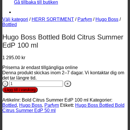
Gå tillbaka till butiken
Välj kategori
/
HERR SORTIMENT
/
Parfym
/
Hugo Boss
/
Bottled
Hugo Boss Bottled Bold Citrus Summer
EdP 100 ml
1 295.00
kr
Priserna är endast tillgängliga online
Denna produkt skickas inom 2–7 dagar. Vi kontaktar dig om
det tar längre tid.
Hugo
Boss
Lägg till i varukorg
Bottled
Bold
Artikelnr:
Bold Citrus Summer EdP 100 ml
Kategorier:
Citrus
Bottled
,
Hugo Boss
,
Parfym
Etikett:
Hugo Boss Bottled Bold
Summer
Citrus Summer EdP 50 ml
EdP
100
ml
mängd