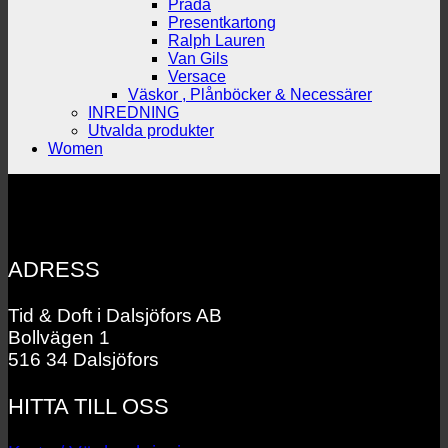
Prada
Presentkartong
Ralph Lauren
Van Gils
Versace
Väskor , Plånböcker & Necessärer
INREDNING
Utvalda produkter
Women
ADRESS
Tid & Doft i Dalsjöfors AB
Bollvägen 1
516 34 Dalsjöfors
HITTA TILL OSS