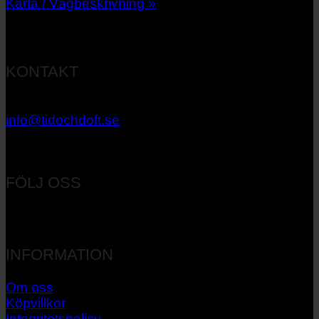
Karta / Vägbeskrivning »
KONTAKT
033 – 27 06 40
info@tidochdoft.se
Orgnr: 556537-7545
FÖLJ OSS
INFORMATION
Om oss
Köpvillkor
Integritetspolicy