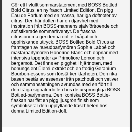
Gör ett livfullt sommarstatement med BOSS Bottled
Bold Citrus, en ny fräsch Limited Edition. En pigg
Eau de Parfum med en massa, härliga doftnoter av
citrus. Den här doften har en djärvhet med
inspiration från BOSS-mannens självförtroende och
sofistikerade sommaräventyr. De fräscha
citrustonerna ger denna doft ett vågat och
uppfriskande uttryck. BOSS Bottled Bold Citrus är
framtagen av huvudparfymören Sophie Labbé och
mästarparfymören Honorine Blanc och öppnar med
intensiva toppnoter av Primofiore Lemon och
bergamott. Det finns en pigghet i hjärtnoten, med
honungslent Elemi-extrakt och en frodig Geranium
Bourbon-essens som förstärker klarheten. Den rika
basen består av essenser från patchouli och vetiver
och sammansättningen avrundas med en flört till
den träiga signaturdoften hos de ursprungliga BOSS
Bottled-parfymerna. Den ikoniska BOSS Bottle-
flaskan har fått en pigg ljusgrön finish som
symboliserar den upplyftande fräschheten hos
denna Limited Edition-doft.