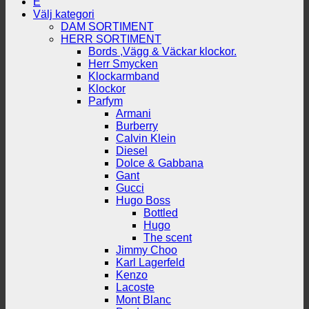
E
Välj kategori
DAM SORTIMENT
HERR SORTIMENT
Bords ,Vägg & Väckar klockor.
Herr Smycken
Klockarmband
Klockor
Parfym
Armani
Burberry
Calvin Klein
Diesel
Dolce & Gabbana
Gant
Gucci
Hugo Boss
Bottled
Hugo
The scent
Jimmy Choo
Karl Lagerfeld
Kenzo
Lacoste
Mont Blanc