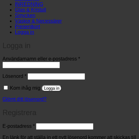
INREDNING
Glas & Kristall
Smycken
Väskor & Necessärer
Presentkort
Logga in
Logga in
Obligatoriskt
Användarnamn eller e-postadress
*
Obligatoriskt
Lösenord
*
Kom ihåg mig
Logga in
Glömt ditt lösenord?
Registrera
Obligatoriskt
E-postadress
*
En länk för att ställa in ett nytt lösenord kommer att skickas till