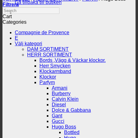
Gå tillbaka till butiken
Filtrera
Search
Cart
Categories
Compagnie de Provence
E
Välj kategori
DAM SORTIMENT
HERR SORTIMENT
Bords ,Vägg & Väckar klockor.
Herr Smycken
Klockarmband
Klockor
Parfym
Armani
Burberry
Calvin Klein
Diesel
Dolce & Gabbana
Gant
Gucci
Hugo Boss
Bottled
Hugo