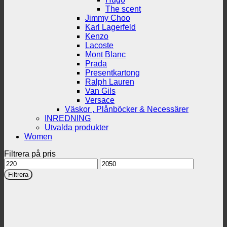
The scent
Jimmy Choo
Karl Lagerfeld
Kenzo
Lacoste
Mont Blanc
Prada
Presentkartong
Ralph Lauren
Van Gils
Versace
Väskor , Plånböcker & Necessärer
INREDNING
Utvalda produkter
Women
Filtrera på pris
Min
Max
pris
pris
Filtrera