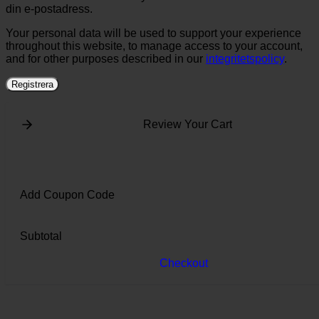
din e-postadress.
Your personal data will be used to support your experience
throughout this website, to manage access to your account,
and for other purposes described in our
integritetspolicy
.
Registrera
Review Your Cart
Add Coupon Code
Subtotal
Checkout