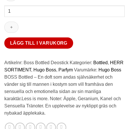
Boss
Bottled
Deostick
mängd
LÄGG TILL I VARUKORG
Artikelnr:
Boss Bottled Deostick
Kategorier:
Bottled
,
HERR
SORTIMENT
,
Hugo Boss
,
Parfym
Varumärke:
Hugo Boss
BOSS Bottled – En doft som andas självsäkerhet och
vänder sig till mannen i kostym som vill framhäva den
sensuella och emotionella sidan av sin manliga
karaktär.Less is more. Noter: Äpple, Geranium, Kanel och
Sensuella Tränoter. En upplevelse av nyklippt gräs och
nybakad äpplekaka.