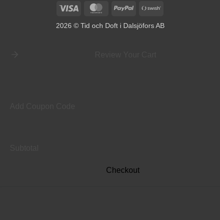
Visa
MasterCard
PayPal
Swish
(SE)
2026 © Tid och Doft i Dalsjöfors AB
Review Your Cart
Add Coupon Code
Subtotal
Checkout