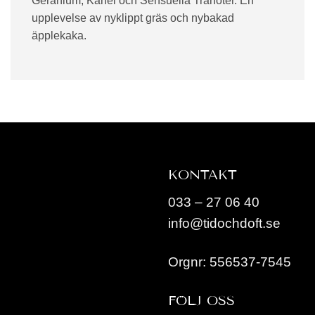
Geranium, Kanel och Sensuella Tränoter. En
upplevelse av nyklippt gräs och nybakad
äpplekaka.
KONTAKT
033 – 27 06 40
info@tidochdoft.se
Orgnr: 556537-7545
FÖLJ OSS