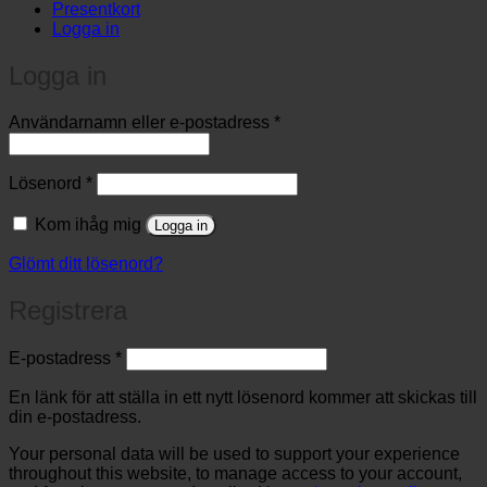
Presentkort
Logga in
Logga in
Obligatoriskt
Användarnamn eller e-postadress
*
Obligatoriskt
Lösenord
*
Kom ihåg mig
Logga in
Glömt ditt lösenord?
Registrera
Obligatoriskt
E-postadress
*
En länk för att ställa in ett nytt lösenord kommer att skickas till
din e-postadress.
Your personal data will be used to support your experience
throughout this website, to manage access to your account,