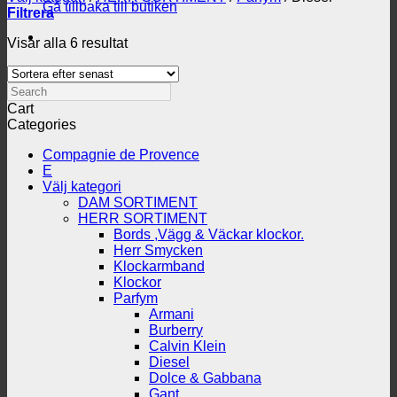
Gå tillbaka till butiken
Filtrera
Sortera
Visar alla 6 resultat
efter
senaste
Search
Cart
Categories
Compagnie de Provence
E
Välj kategori
DAM SORTIMENT
HERR SORTIMENT
Bords ,Vägg & Väckar klockor.
Herr Smycken
Klockarmband
Klockor
Parfym
Armani
Burberry
Calvin Klein
Diesel
Dolce & Gabbana
Gant