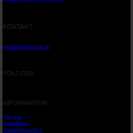
KONTAKT
033 – 27 06 40
info@tidochdoft.se
Orgnr: 556537-7545
FÖLJ OSS
INFORMATION
Om oss
Köpvillkor
Integritetspolicy