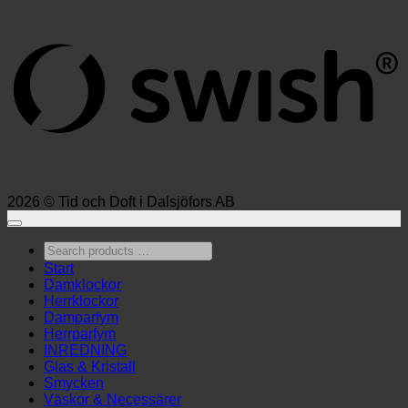
S
(
2026 © Tid och Doft i Dalsjöfors AB
Search
products
Start
…
Damklockor
Herrklockor
Damparfym
Herrparfym
INREDNING
Glas & Kristall
Smycken
Väskor & Necessärer