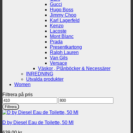
Gucci
Hugo Boss
Jimmy Choo
Karl Lagerfeld
Kenzo
Lacoste
Mont Blanc
Prada
Presentkartong
Ralph Lauren
Van Gils
Versace
Väskor , Plånböcker & Necessärer
INREDNING
Utvalda produkter
Women
Filtrera på pris
Min
Max
pris
pris
Filtrera
D by Diesel Eau de Toilette, 50 Ml
639.00
kr