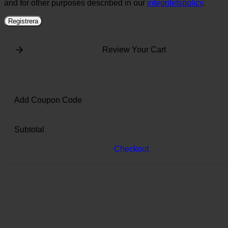
and for other purposes described in our
integritetspolicy
.
Registrera
Review Your Cart
Add Coupon Code
Subtotal
Checkout