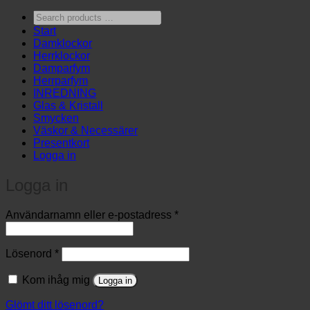
Search
products
Start
…
Damklockor
Herrklockor
Damparfym
Herrparfym
INREDNING
Glas & Kristall
Smycken
Väskor & Necessärer
Presentkort
Logga in
Logga in
Obligatoriskt
Användarnamn eller e-postadress
*
Obligatoriskt
Lösenord
*
Kom ihåg mig
Logga in
Glömt ditt lösenord?