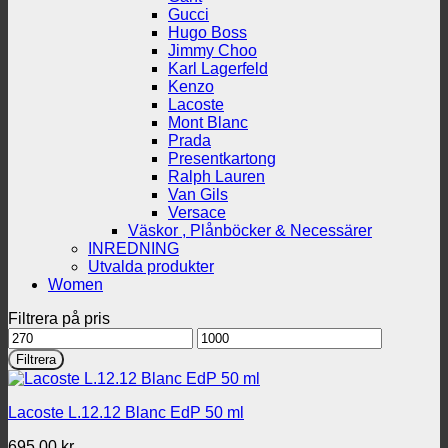
Gucci
Hugo Boss
Jimmy Choo
Karl Lagerfeld
Kenzo
Lacoste
Mont Blanc
Prada
Presentkartong
Ralph Lauren
Van Gils
Versace
Väskor , Plånböcker & Necessärer
INREDNING
Utvalda produkter
Women
Filtrera på pris
Min
Max
pris
pris
Filtrera
Lacoste L.12.12 Blanc EdP 50 ml
695.00
kr