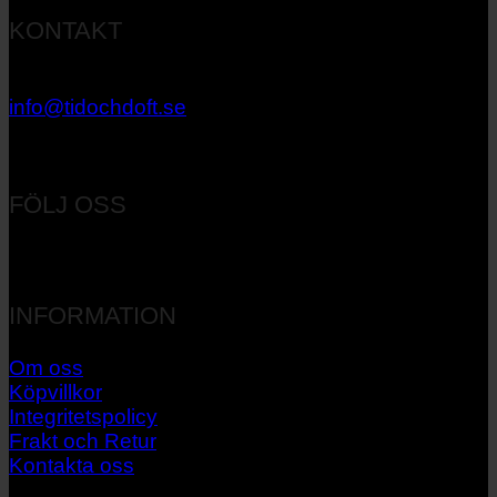
KONTAKT
033 – 27 06 40
info@tidochdoft.se
Orgnr: 556537-7545
FÖLJ OSS
INFORMATION
Om oss
Köpvillkor
Integritetspolicy
Frakt och Retur
Kontakta oss