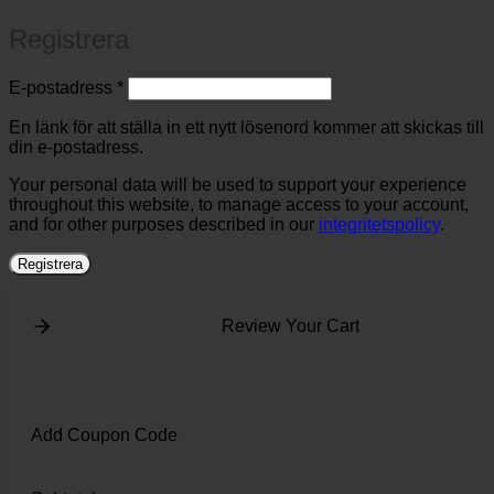
Registrera
Obligatoriskt
E-postadress
*
En länk för att ställa in ett nytt lösenord kommer att skickas till
din e-postadress.
Your personal data will be used to support your experience
throughout this website, to manage access to your account,
and for other purposes described in our
integritetspolicy
.
Registrera
Review Your Cart
Add Coupon Code