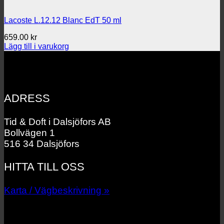
Lacoste L.12.12 Blanc EdT 50 ml
659.00
kr
Lägg till i varukorg
ADRESS
Tid & Doft i Dalsjöfors AB
Bollvägen 1
516 34 Dalsjöfors
HITTA TILL OSS
Karta / Vägbeskrivning »