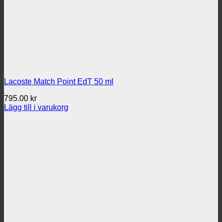
Lacoste Match Point EdT 50 ml
795.00
kr
Lägg till i varukorg