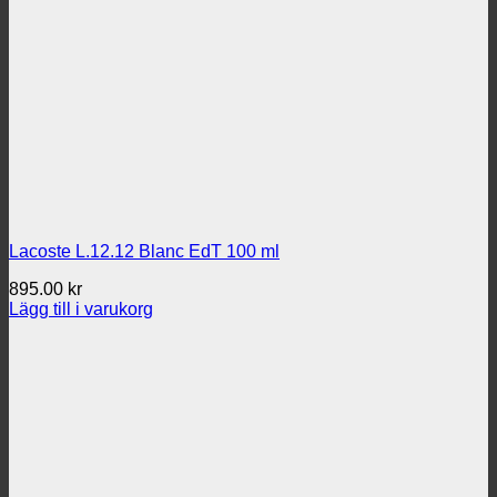
Lacoste L.12.12 Blanc EdT 100 ml
895.00
kr
Lägg till i varukorg