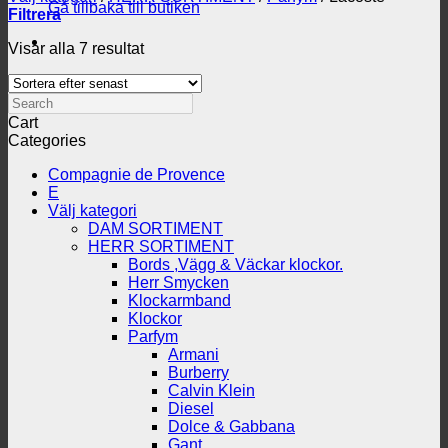
Gå tillbaka till butiken
Filtrera
Sortera
Visar alla 7 resultat
efter
senaste
Search
Cart
Categories
Compagnie de Provence
E
Välj kategori
DAM SORTIMENT
HERR SORTIMENT
Bords ,Vägg & Väckar klockor.
Herr Smycken
Klockarmband
Klockor
Parfym
Armani
Burberry
Calvin Klein
Diesel
Dolce & Gabbana
Gant