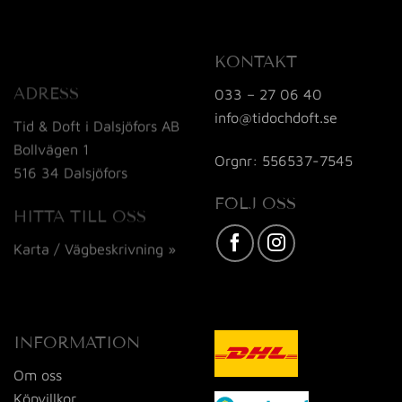
KONTAKT
ADRESS
033 – 27 06 40
info@tidochdoft.se
Tid & Doft i Dalsjöfors AB
Bollvägen 1
Orgnr: 556537-7545
516 34 Dalsjöfors
FÖLJ OSS
HITTA TILL OSS
Karta / Vägbeskrivning »
INFORMATION
Om oss
Köpvillkor