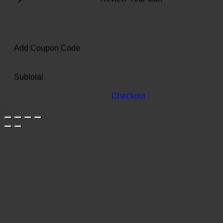
Add Coupon Code
Subtotal
Checkout