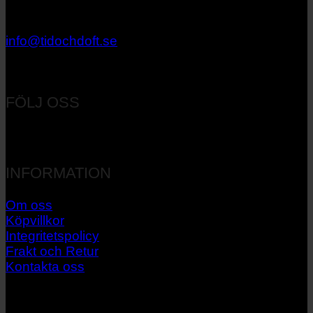
033 – 27 06 40
info@tidochdoft.se
Orgnr: 556537-7545
FÖLJ OSS
INFORMATION
Om oss
Köpvillkor
Integritetspolicy
Frakt och Retur
Kontakta oss