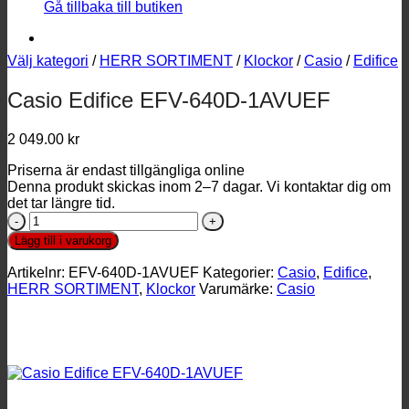
Gå tillbaka till butiken
Välj kategori
/
HERR SORTIMENT
/
Klockor
/
Casio
/
Edifice
Casio Edifice EFV-640D-1AVUEF
2 049.00
kr
Priserna är endast tillgängliga online
Denna produkt skickas inom 2–7 dagar. Vi kontaktar dig om
det tar längre tid.
Casio
Edifice
Lägg till i varukorg
EFV-
640D-
Artikelnr:
EFV-640D-1AVUEF
Kategorier:
Casio
,
Edifice
,
1AVUEF
HERR SORTIMENT
,
Klockor
Varumärke:
Casio
mängd