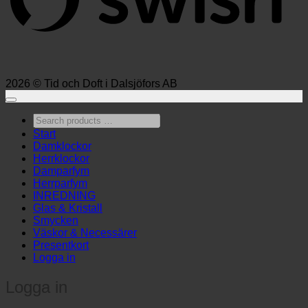
2026 © Tid och Doft i Dalsjöfors AB
Search
products
Start
…
Damklockor
Herrklockor
Damparfym
Herrparfym
INREDNING
Glas & Kristall
Smycken
Väskor & Necessärer
Presentkort
Logga in
Logga in