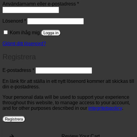
Obligatoriskt
Användarnamn eller e-postadress
*
Obligatoriskt
Lösenord
*
Kom ihåg mig
Logga in
Glömt ditt lösenord?
Registrera
Obligatoriskt
E-postadress
*
En länk för att ställa in ett nytt lösenord kommer att skickas till
din e-postadress.
Your personal data will be used to support your experience
throughout this website, to manage access to your account,
and for other purposes described in our
integritetspolicy
.
Registrera
Review Your Cart