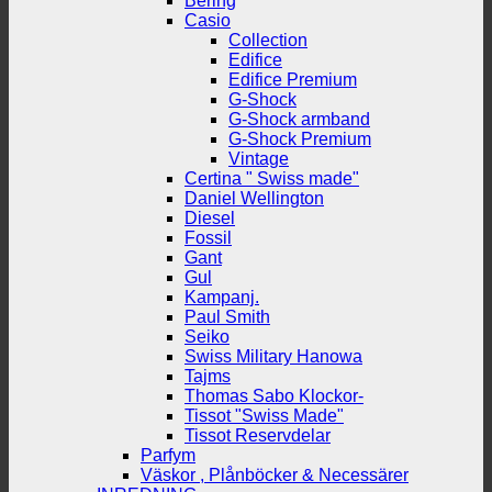
Bering
Casio
Collection
Edifice
Edifice Premium
G-Shock
G-Shock armband
G-Shock Premium
Vintage
Certina " Swiss made"
Daniel Wellington
Diesel
Fossil
Gant
Gul
Kampanj.
Paul Smith
Seiko
Swiss Military Hanowa
Tajms
Thomas Sabo Klockor-
Tissot "Swiss Made"
Tissot Reservdelar
Parfym
Väskor , Plånböcker & Necessärer