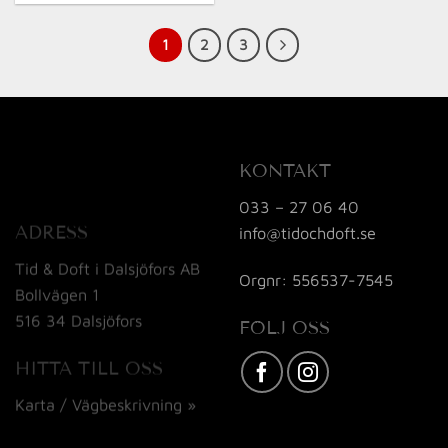
1
2
3
KONTAKT
033 – 27 06 40
ADRESS
info@tidochdoft.se
Tid & Doft i Dalsjöfors AB
Orgnr: 556537-7545
Bollvägen 1
516 34 Dalsjöfors
FÖLJ OSS
HITTA TILL OSS
Karta / Vägbeskrivning »