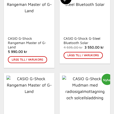
CASIO G-Shock
CASIO G-Shock G-Steel
Rangeman Master of G-
Bluetooth Solar
Land
Det
Det
4 595.00 kr
3 550.00 kr
ursprungliga
nuvar
5 990.00 kr
priset
priset
LÄGG TILL I VARUKORG
var:
är:
LÄGG TILL I VARUKORG
4
3
595.00 kr.
550.00
Nyhet