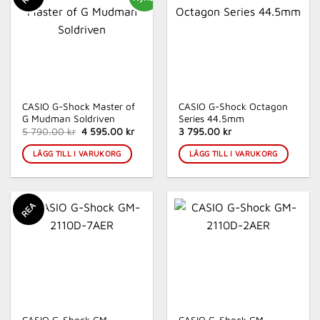
CASIO G-Shock Master of
CASIO G-Shock Octagon
G Mudman Soldriven
Series 44.5mm
Det
Det
5 790.00 kr
4 595.00 kr
3 795.00 kr
ursprungliga
nuvarande
priset
priset
LÄGG TILL I VARUKORG
LÄGG TILL I VARUKORG
var:
är:
5
4
790.00 kr.
595.00 kr.
REA