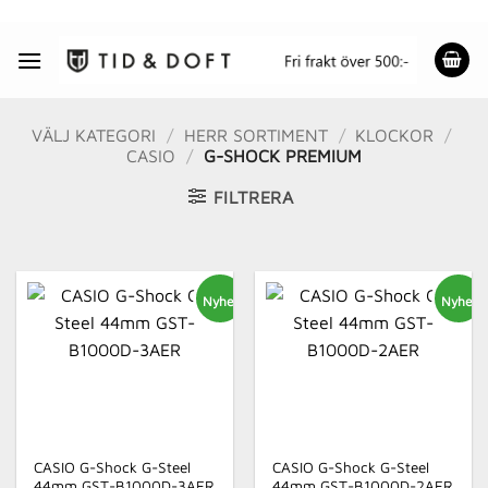
Skip
to
content
VÄLJ KATEGORI
/
HERR SORTIMENT
/
KLOCKOR
/
CASIO
/
G-SHOCK PREMIUM
FILTRERA
Nyhet
Nyhet
CASIO G-Shock G-Steel
CASIO G-Shock G-Steel
44mm GST-B1000D-3AER
44mm GST-B1000D-2AER