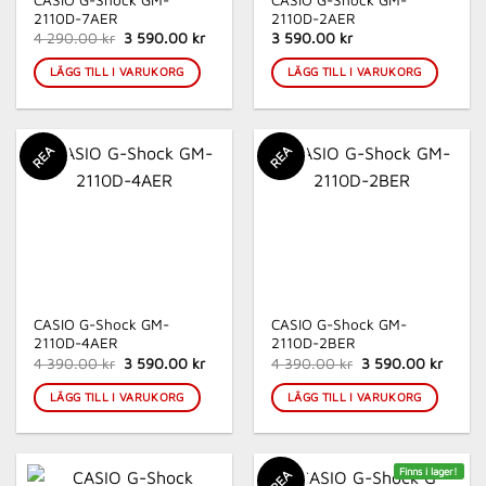
CASIO G-Shock GM-
CASIO G-Shock GM-
2110D-7AER
2110D-2AER
Det
Det
4 290.00 kr
3 590.00 kr
3 590.00 kr
ursprungliga
nuvarande
priset
priset
LÄGG TILL I VARUKORG
LÄGG TILL I VARUKORG
var:
är:
4
3
290.00 kr.
590.00 kr.
REA
REA
CASIO G-Shock GM-
CASIO G-Shock GM-
2110D-4AER
2110D-2BER
Det
Det
Det
Det
4 390.00 kr
3 590.00 kr
4 390.00 kr
3 590.00 kr
ursprungliga
nuvarande
ursprungliga
nuvar
priset
priset
priset
priset
LÄGG TILL I VARUKORG
LÄGG TILL I VARUKORG
var:
är:
var:
är:
4
3
4
3
390.00 kr.
590.00 kr.
390.00 kr.
590.00
Finns i lager!
REA