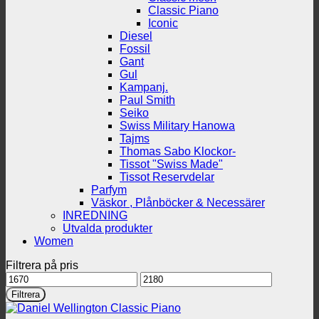
Classic Piano
Iconic
Diesel
Fossil
Gant
Gul
Kampanj.
Paul Smith
Seiko
Swiss Military Hanowa
Tajms
Thomas Sabo Klockor-
Tissot "Swiss Made"
Tissot Reservdelar
Parfym
Väskor , Plånböcker & Necessärer
INREDNING
Utvalda produkter
Women
Filtrera på pris
Min
Max
pris
pris
Filtrera