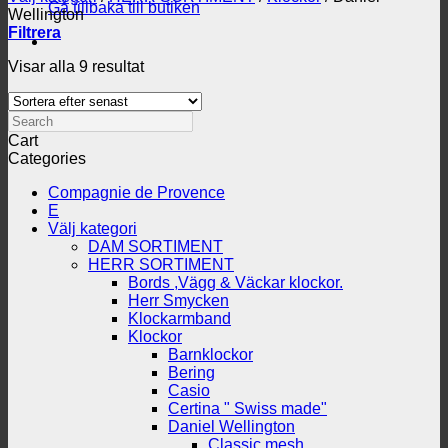
Gå tillbaka till butiken
Wellington
Filtrera
Sortera
Visar alla 9 resultat
efter
senaste
Search
Cart
Categories
Compagnie de Provence
E
Välj kategori
DAM SORTIMENT
HERR SORTIMENT
Bords ,Vägg & Väckar klockor.
Herr Smycken
Klockarmband
Klockor
Barnklockor
Bering
Casio
Certina " Swiss made"
Daniel Wellington
Classic mesh