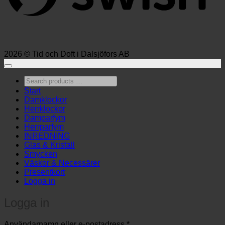
2026 © Tid och Doft i Dalsjöfors AB
Search
products
Start
…
Damklockor
Herrklockor
Damparfym
Herrparfym
INREDNING
Glas & Kristall
Smycken
Väskor & Necessärer
Presentkort
Logga in
Logga in
Obligatoriskt
Användarnamn eller e-postadress
*