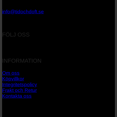
033 – 27 06 40
info@tidochdoft.se
Orgnr: 556537-7545
FÖLJ OSS
INFORMATION
Om oss
Köpvillkor
Integritetspolicy
Frakt och Retur
Kontakta oss