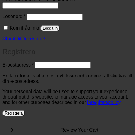
Obligatoriskt
Lösenord
*
Kom ihåg mig
Logga in
Glömt ditt lösenord?
Registrera
Obligatoriskt
E-postadress
*
En länk för att ställa in ett nytt lösenord kommer att skickas till
din e-postadress.
Your personal data will be used to support your experience
throughout this website, to manage access to your account,
and for other purposes described in our
integritetspolicy
.
Registrera
Review Your Cart