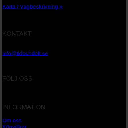
Karta / Vägbeskrivning »
KONTAKT
033 – 27 06 40
info@tidochdoft.se
Orgnr: 556537-7545
FÖLJ OSS
INFORMATION
Om oss
Köpvillkor