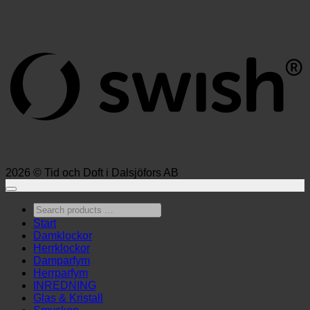
S
(
2026 © Tid och Doft i Dalsjöfors AB
Search
products
Start
…
Damklockor
Herrklockor
Damparfym
Herrparfym
INREDNING
Glas & Kristall