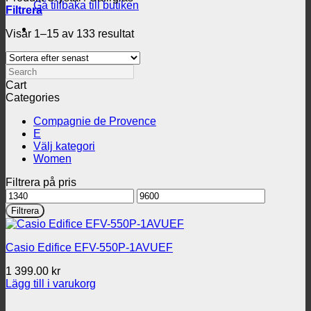
Gå tillbaka till butiken
Filtrera
Sortera
Visar 1–15 av 133 resultat
efter
senaste
Search
Cart
Categories
Compagnie de Provence
E
Välj kategori
Women
Filtrera på pris
Min
Max
pris
pris
Filtrera
Casio Edifice EFV-550P-1AVUEF
1 399.00
kr
Lägg till i varukorg