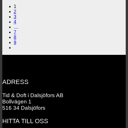
1
2
3
4
…
7
8
9
ADRESS
Tid & Doft i Dalsjöfors AB
Bollvägen 1
516 34 Dalsjöfors
HITTA TILL OSS