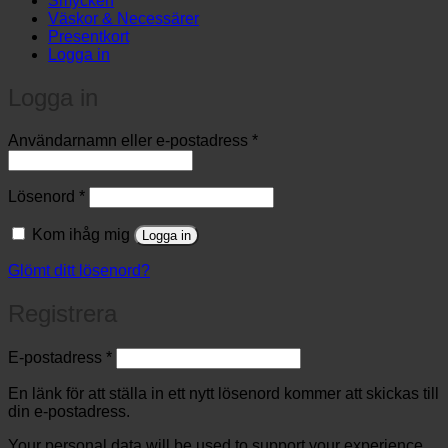
Smycken
Väskor & Necessärer
Presentkort
Logga in
Logga in
Obligatoriskt
Användarnamn eller e-postadress
*
Obligatoriskt
Lösenord
*
Kom ihåg mig
Logga in
Glömt ditt lösenord?
Registrera
Obligatoriskt
E-postadress
*
En länk för att ställa in ett nytt lösenord kommer att skickas till
din e-postadress.
Your personal data will be used to support your experience