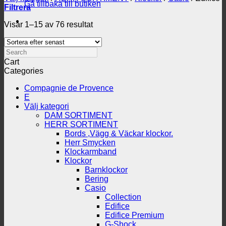
Gå tillbaka till butiken
Filtrera
Sortera
Visar 1–15 av 76 resultat
efter
senaste
Search
Cart
Categories
Compagnie de Provence
E
Välj kategori
DAM SORTIMENT
HERR SORTIMENT
Bords ,Vägg & Väckar klockor.
Herr Smycken
Klockarmband
Klockor
Barnklockor
Bering
Casio
Collection
Edifice
Edifice Premium
G-Shock