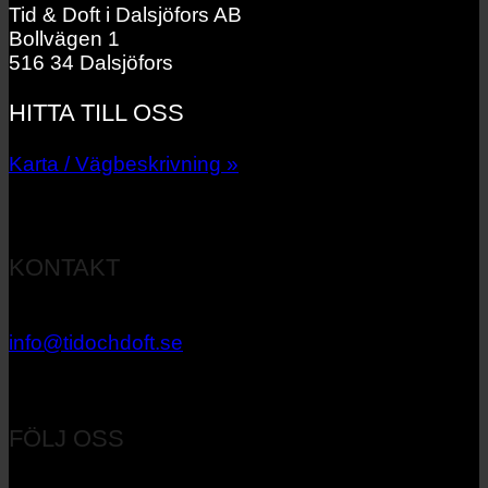
Tid & Doft i Dalsjöfors AB
Bollvägen 1
516 34 Dalsjöfors
HITTA TILL OSS
Karta / Vägbeskrivning »
KONTAKT
033 – 27 06 40
info@tidochdoft.se
Orgnr: 556537-7545
FÖLJ OSS