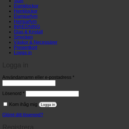
Start
…
Damklockor
Herrklockor
Damparfym
Herrparfym
INREDNING
Glas & Kristall
Smycken
Väskor & Necessärer
Presentkort
Logga in
Logga in
Obligatoriskt
Användarnamn eller e-postadress
*
Obligatoriskt
Lösenord
*
Kom ihåg mig
Logga in
Glömt ditt lösenord?
Registrera