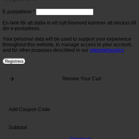
Obligatoriskt
E-postadress
*
En länk för att ställa in ett nytt lösenord kommer att skickas till
din e-postadress.
Your personal data will be used to support your experience
throughout this website, to manage access to your account,
and for other purposes described in our
integritetspolicy
.
Registrera
Review Your Cart
Add Coupon Code
Subtotal