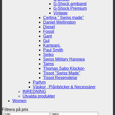
G-Shock armband
G-Shock Premium
Vintage
Certina " Swiss made"
Daniel Wellington
Diesel
Fossil
Gant
Gul
Kampanj.
Paul Smith
Seiko
Swiss Military Hanowa
Tajms
Thomas Sabo Klockor-
Tissot "Swiss Made"
Tissot Reservdelar
Parfym
Väskor , Plånböcker & Necessärer
INREDNING
Utvalda produkter
Women
Filtrera på pris
Min
Max