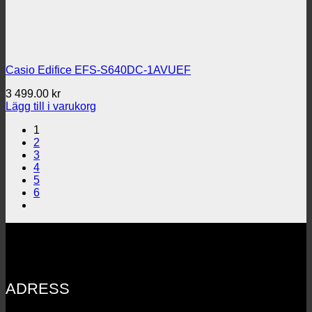
Casio Edifice EFS-S640DC-1AVUEF
3 499.00
kr
Lägg till i varukorg
1
2
3
4
5
6
ADRESS