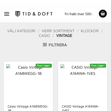
Skip
to
content
VÄLJ KATEGORI
/
HERR SORTIMENT
/
KLOCKOR
/
CASIO
/
VINTAGE
FILTRERA
Finns i lager!
Finns i lager!
Casio Vintage A168WEGG-
CASIO Vintage A164WA-
1B
1VES