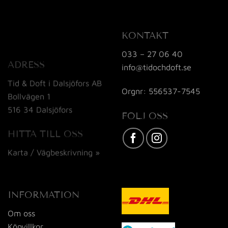
KONTAKT
033 – 27 06 40
ADRESS
info@tidochdoft.se
Tid & Doft i Dalsjöfors AB
Orgnr: 556537-7545
Bollvägen 1
516 34 Dalsjöfors
FÖLJ OSS
HITTA TILL OSS
Karta / Vägbeskrivning »
INFORMATION
Om oss
Köpvillkor