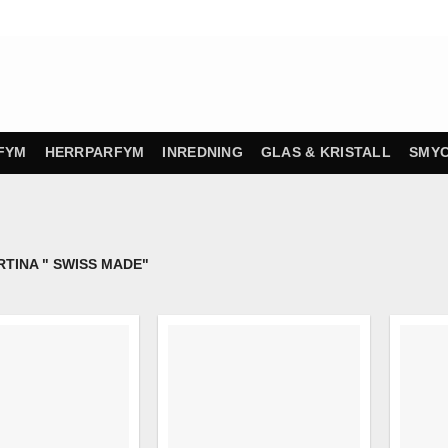
FYM
HERRPARFYM
INREDNING
GLAS & KRISTALL
SMY
TINA " SWISS MADE"