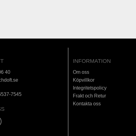
T
INFORMATION
06 40
Om oss
chdoft.se
Köpvillkor
Integritetspolicy
6537-7545
Frakt och Retur
Kontakta oss
SS