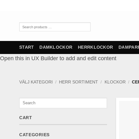
Skip
to
content
Search
products
…
START
DAMKLOCKOR
HERRKLOCKOR
DAMPAR
Open this in UX Builder to add and edit content
VÄLJ KATEGORI
/
HERR SORTIMENT
/
KLOCKOR
/
CER
Search
CART
CATEGORIES