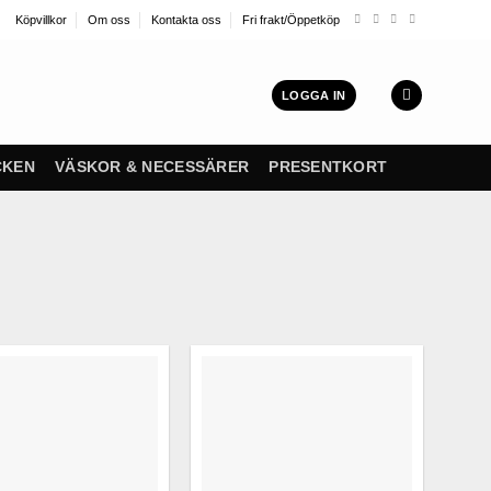
Köpvillkor
Om oss
Kontakta oss
Fri frakt/Öppetköp
LOGGA IN
CKEN
VÄSKOR & NECESSÄRER
PRESENTKORT