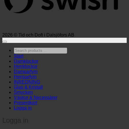
2026 © Tid och Doft i Dalsjöfors AB
Search
products
Start
…
Damklockor
Herrklockor
Damparfym
Herrparfym
INREDNING
Glas & Kristall
Smycken
Väskor & Necessärer
Presentkort
Logga in
Logga in