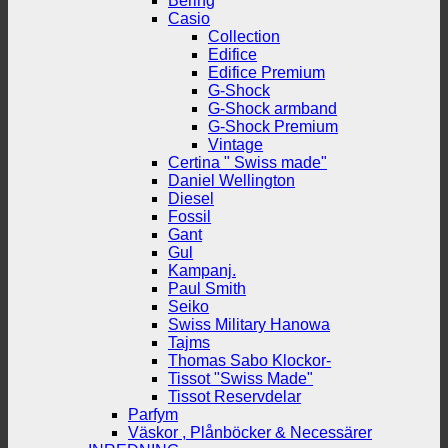
Bering
Casio
Collection
Edifice
Edifice Premium
G-Shock
G-Shock armband
G-Shock Premium
Vintage
Certina " Swiss made"
Daniel Wellington
Diesel
Fossil
Gant
Gul
Kampanj.
Paul Smith
Seiko
Swiss Military Hanowa
Tajms
Thomas Sabo Klockor-
Tissot "Swiss Made"
Tissot Reservdelar
Parfym
Väskor , Plånböcker & Necessärer