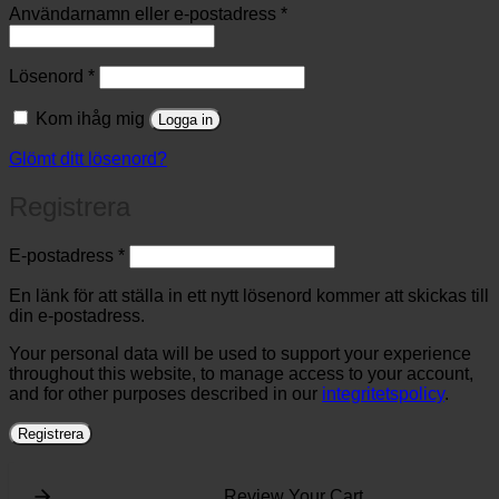
Obligatoriskt
Användarnamn eller e-postadress
*
Obligatoriskt
Lösenord
*
Kom ihåg mig
Logga in
Glömt ditt lösenord?
Registrera
Obligatoriskt
E-postadress
*
En länk för att ställa in ett nytt lösenord kommer att skickas till
din e-postadress.
Your personal data will be used to support your experience
throughout this website, to manage access to your account,
and for other purposes described in our
integritetspolicy
.
Registrera
Review Your Cart