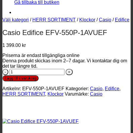
Gå tillbaka till butiken
Välj kategori
/
HERR SORTIMENT
/
Klockor
/
Casio
/
Edifice
Casio Edifice EFV-550P-1AVUEF
1 399.00
kr
Priserna är endast tillgängliga online
Denna produkt skickas inom 2–7 dagar. Vi kontaktar dig om
det tar längre tid.
Casio
Edifice
Lägg till i varukorg
EFV-
550P-
Artikelnr:
EFV-550P-1AVUEF
Kategorier:
Casio
,
Edifice
,
1AVUEF
HERR SORTIMENT
,
Klockor
Varumärke:
Casio
mängd