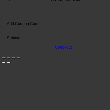
Add Coupon Code
Subtotal
Checkout