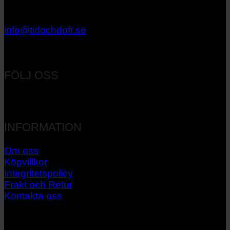
033 – 27 06 40
info@tidochdoft.se
Orgnr: 556537-7545
FÖLJ OSS
INFORMATION
Om oss
Köpvillkor
Integritetspolicy
Frakt och Retur
Kontakta oss