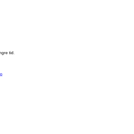
gre tid.
io