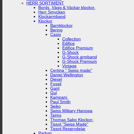
HERR SORTIMENT
Bords ,Vägg & Väckar klockor.
Herr Smycken
Klockarmband
Klockor
Barnklockor
Bering
Casio
Collection
Edifice
Edifice Premium
G-Shock
G-Shock armband
G-Shock Premium
Vintage
Certina " Swiss made"
Daniel Wellington
Diesel
Fossil
Gant
Gul
Kampanj.
Paul Smith
Seiko
Swiss Military Hanowa
Tajms
Thomas Sabo Klockor-
Tissot "Swiss Made"
Tissot Reservdelar
Parfym