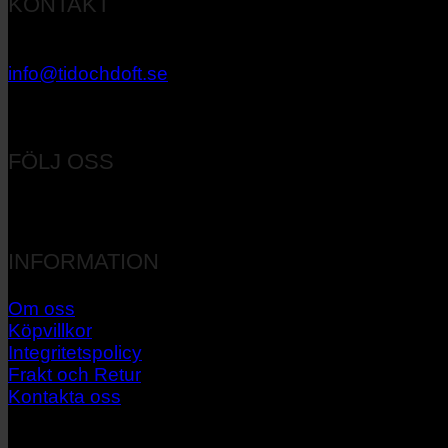
KONTAKT
033 – 27 06 40
info@tidochdoft.se
Orgnr: 556537-7545
FÖLJ OSS
INFORMATION
Om oss
Köpvillkor
Integritetspolicy
Frakt och Retur
Kontakta oss