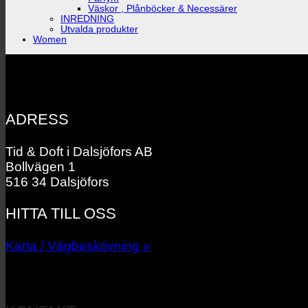
Väskor , Plånböcker & Necessärer
INREDNING
Utvalda produkter
Women
ADRESS
Tid & Doft i Dalsjöfors AB
Bollvägen 1
516 34 Dalsjöfors
HITTA TILL OSS
Karta / Vägbeskrivning »