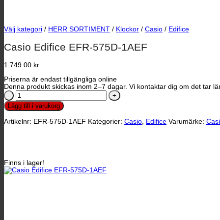
Välj kategori
/
HERR SORTIMENT
/
Klockor
/
Casio
/
Edifice
Casio Edifice EFR-575D-1AEF
1 749.00
kr
Priserna är endast tillgängliga online
Denna produkt skickas inom 2–7 dagar. Vi kontaktar dig om det tar län
Casio
Edifice
Lägg till i varukorg
EFR-
575D-
Artikelnr:
EFR-575D-1AEF
Kategorier:
Casio
,
Edifice
Varumärke:
Cas
1AEF
mängd
Finns i lager!