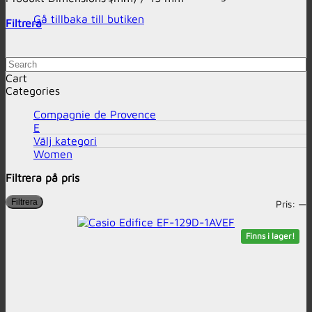
Gå tillbaka till butiken
Filtrera
Search
Cart
Categories
Compagnie de Provence
E
Välj kategori
Women
Filtrera på pris
M
M
Filtrera
Pris:
—
p
p
Finns i lager!