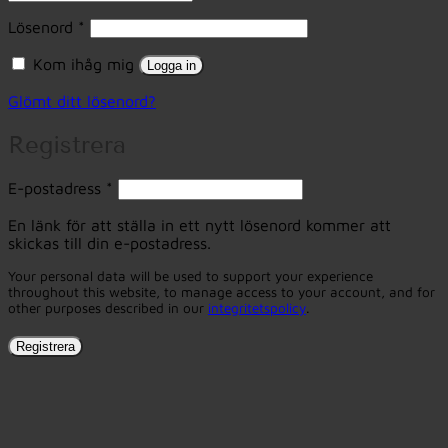
Obligatoriskt
Lösenord
*
Kom ihåg mig
Logga in
Glömt ditt lösenord?
Registrera
Obligatoriskt
E-postadress
*
En länk för att ställa in ett nytt lösenord kommer att
skickas till din e-postadress.
Your personal data will be used to support your experience
throughout this website, to manage access to your account, and for
other purposes described in our
integritetspolicy
.
Registrera