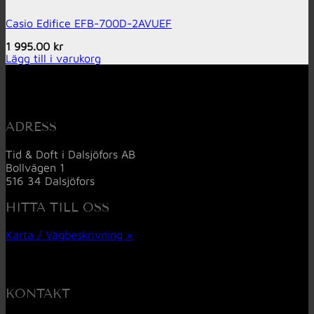
Casio Edifice EFB-700D-2AVUEF
1 995.00
kr
Lägg till i varukorg
ADRESS
Tid & Doft i Dalsjöfors AB
Bollvägen 1
516 34 Dalsjöfors
HITTA TILL OSS
Karta / Vägbeskrivning »
KONTAKT