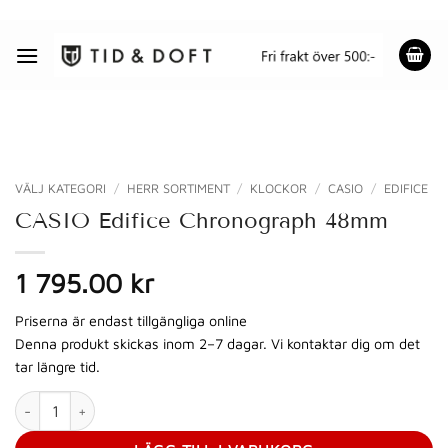
Skip
to
content
VÄLJ KATEGORI
/
HERR SORTIMENT
/
KLOCKOR
/
CASIO
/
EDIFICE
CASIO Edifice Chronograph 48mm
1 795.00 kr
Priserna är endast tillgängliga online
Denna produkt skickas inom 2–7 dagar. Vi kontaktar dig om det
tar längre tid.
CASIO Edifice Chronograph 48mm mängd