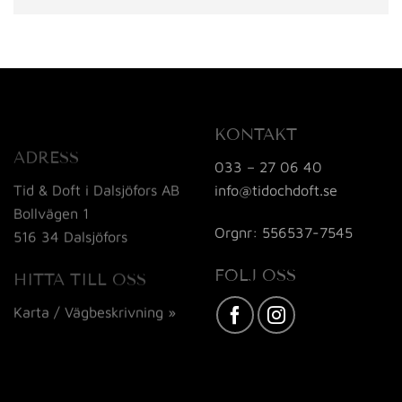
KONTAKT
ADRESS
033 – 27 06 40
Tid & Doft i Dalsjöfors AB
info@tidochdoft.se
Bollvägen 1
Orgnr: 556537-7545
516 34 Dalsjöfors
FÖLJ OSS
HITTA TILL OSS
Karta / Vägbeskrivning »