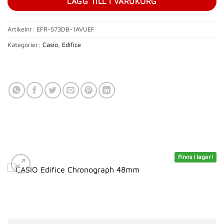
LÄGG TILL I VARUKORG
Artikelnr:
EFR-573DB-1AVUEF
Kategorier:
Casio
,
Edifice
Finns i lager!