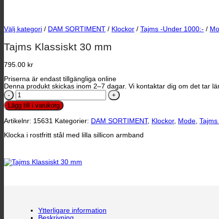
Välj kategori
/
DAM SORTIMENT
/
Klockor
/
Tajms -Under 1000:-
/
Mo
Tajms Klassiskt 30 mm
795.00
kr
Priserna är endast tillgängliga online
Denna produkt skickas inom 2–7 dagar. Vi kontaktar dig om det tar län
Tajms
Klassiskt
Lägg till i varukorg
30
mm
Artikelnr:
15631
Kategorier:
DAM SORTIMENT
,
Klockor
,
Mode
,
Tajms
mängd
Klocka i rostfritt stål med lilla sillicon armband
Ytterligare information
Beskrivning