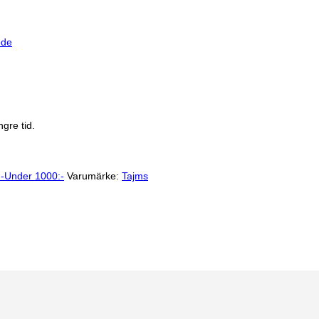
de
gre tid.
 -Under 1000:-
Varumärke:
Tajms