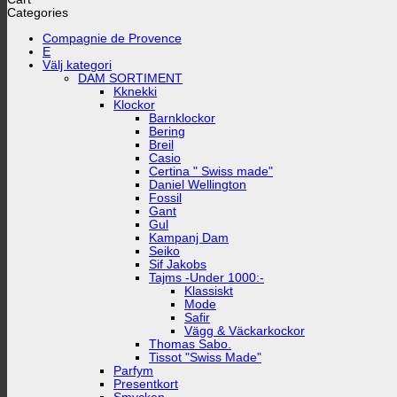
Categories
Compagnie de Provence
E
Välj kategori
DAM SORTIMENT
Kknekki
Klockor
Barnklockor
Bering
Breil
Casio
Certina " Swiss made"
Daniel Wellington
Fossil
Gant
Gul
Kampanj Dam
Seiko
Sif Jakobs
Tajms -Under 1000:-
Klassiskt
Mode
Safir
Vägg & Väckarkockor
Thomas Sabo.
Tissot "Swiss Made"
Parfym
Presentkort