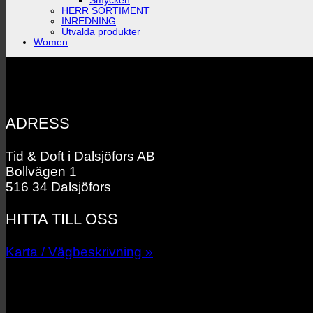
Smycken
HERR SORTIMENT
INREDNING
Utvalda produkter
Women
ADRESS
Tid & Doft i Dalsjöfors AB
Bollvägen 1
516 34 Dalsjöfors
HITTA TILL OSS
Karta / Vägbeskrivning »