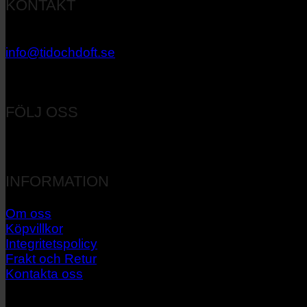
KONTAKT
033 – 27 06 40
info@tidochdoft.se
Orgnr: 556537-7545
FÖLJ OSS
INFORMATION
Om oss
Köpvillkor
Integritetspolicy
Frakt och Retur
Kontakta oss