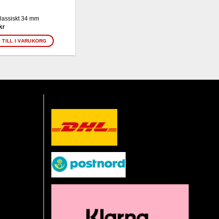
lassiskt 34 mm
kr
 TILL I VARUKORG