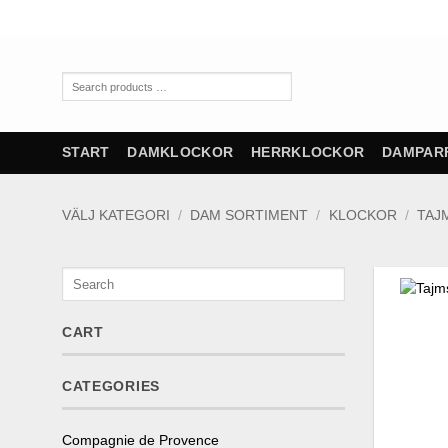
Skip
to
content
Search
products
…
START
DAMKLOCKOR
HERRKLOCKOR
DAMPAR
VÄLJ KATEGORI
/
DAM SORTIMENT
/
KLOCKOR
/
TAJM
Search
CART
CATEGORIES
Compagnie de Provence