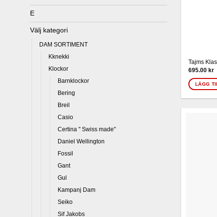
E
Välj kategori
DAM SORTIMENT
Kknekki
Tajms Klas
Klockor
695.00
kr
Barnklockor
LÄGG TI
Bering
Breil
Casio
Certina " Swiss made"
Daniel Wellington
Fossil
Gant
Gul
Kampanj Dam
Seiko
Sif Jakobs