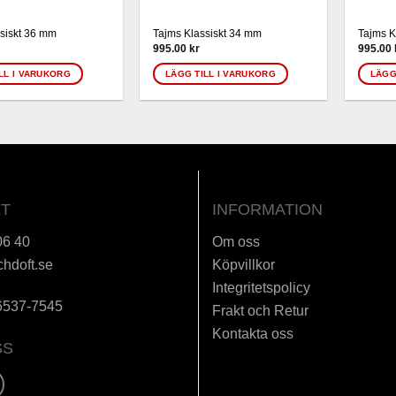
siskt 36 mm
Tajms Klassiskt 34 mm
Tajms K
995.00
kr
995.00
LL I VARUKORG
LÄGG TILL I VARUKORG
LÄGG
T
INFORMATION
06 40
Om oss
chdoft.se
Köpvillkor
Integritetspolicy
6537-7545
Frakt och Retur
Kontakta oss
SS