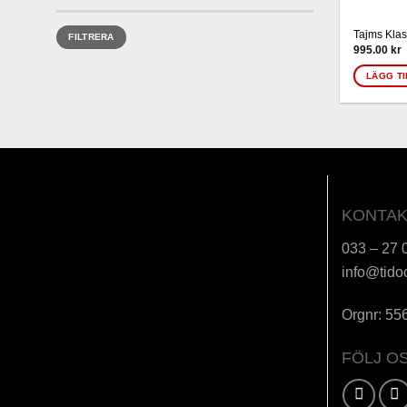
Min
Max
Tajms Klas
FILTRERA
pris
pris
995.00
kr
LÄGG TI
KONTAK
033 – 27 
info@tido
Orgnr: 55
FÖLJ O
Karta / Vägbeskrivning »