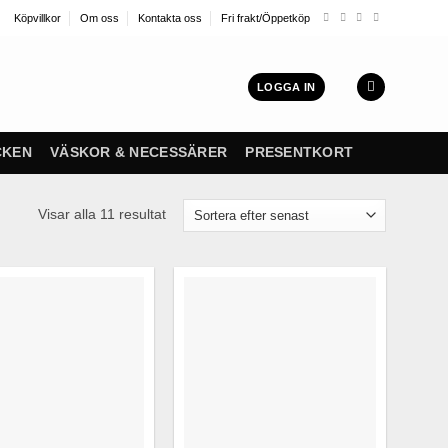
Köpvillkor
Om oss
Kontakta oss
Fri frakt/Öppetköp
LOGGA IN
CKEN
VÄSKOR & NECESSÄRER
PRESENTKORT
Sortera
Visar alla 11 resultat
efter
senaste