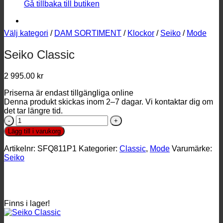
Gå tillbaka till butiken
Välj kategori
/
DAM SORTIMENT
/
Klockor
/
Seiko
/
Mode
Seiko Classic
2 995.00
kr
Priserna är endast tillgängliga online
Denna produkt skickas inom 2–7 dagar. Vi kontaktar dig om
det tar längre tid.
Seiko
Classic
Lägg till i varukorg
mängd
Artikelnr:
SFQ811P1
Kategorier:
Classic
,
Mode
Varumärke:
Seiko
Finns i lager!