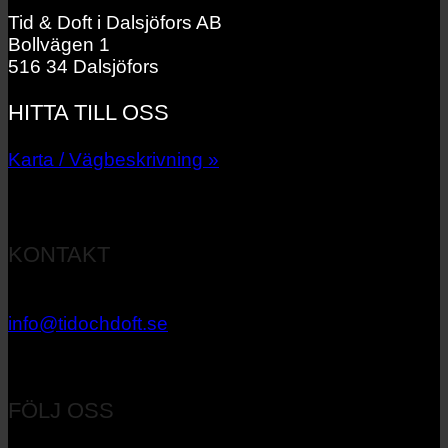
Tid & Doft i Dalsjöfors AB
Bollvägen 1
516 34 Dalsjöfors
HITTA TILL OSS
Karta / Vägbeskrivning »
KONTAKT
033 – 27 06 40
info@tidochdoft.se
Orgnr: 556537-7545
FÖLJ OSS