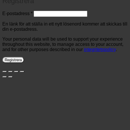
Registrera
Obligatoriskt
E-postadress
*
En länk för att ställa in ett nytt lösenord kommer att skickas till
din e-postadress.
Your personal data will be used to support your experience
throughout this website, to manage access to your account,
and for other purposes described in our
integritetspolicy
.
Registrera