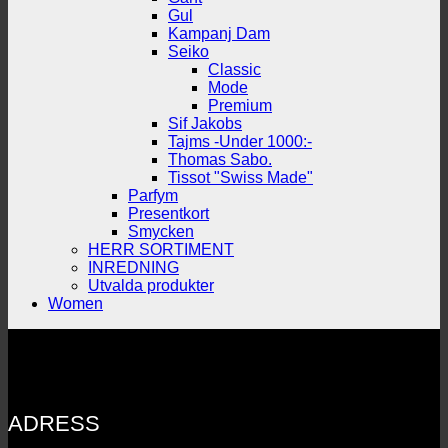
Gul
Kampanj Dam
Seiko
Classic
Mode
Premium
Sif Jakobs
Tajms -Under 1000:-
Thomas Sabo.
Tissot "Swiss Made"
Parfym
Presentkort
Smycken
HERR SORTIMENT
INREDNING
Utvalda produkter
Women
ADRESS