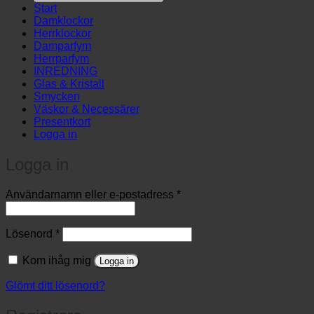
products
Start
…
Damklockor
Herrklockor
Damparfym
Herrparfym
INREDNING
Glas & Kristall
Smycken
Väskor & Necessärer
Presentkort
Logga in
Logga in
Obligatoriskt
Användarnamn eller e-postadress
*
Obligatoriskt
Lösenord
*
Kom ihåg mig
Logga in
Glömt ditt lösenord?