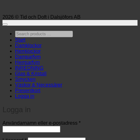
2026 © Tid och Doft i Dalsjöfors AB
Search
products
Start
…
Damklockor
Herrklockor
Damparfym
Herrparfym
INREDNING
Glas & Kristall
Smycken
Väskor & Necessärer
Presentkort
Logga in
Logga in
Obligatoriskt
Användarnamn eller e-postadress
*
Obligatoriskt