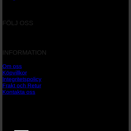
Orgnr: 556537-7545
FÖLJ OSS
INFORMATION
Om oss
Köpvillkor
Integritetspolicy
Frakt och Retur
Kontakta oss