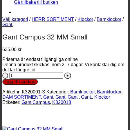
Gå tillbaka till butiken
Välj kategori
/
HERR SORTIMENT
/
Klockor
/
Barnklockor
/
Gant.
Gant Campus 32 MM Small
635.00
kr
Priserna är endast tillgängliga online
Denna produkt skickas inom 2–7 dagar. Vi kontaktar dig om
det tar längre tid.
Gant
Campus
Lägg till i varukorg
32
MM
Artikelnr:
K320001-S
Kategorier:
Barnklockor
,
Barnklockor
,
Small
DAM SORTIMENT
,
Gant
,
Gant
,
Gant,
,
Gant.
,
Klockor
mängd
Etiketter:
Gant Campus
,
K320018