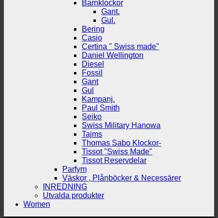
Barnklockor
Gant.
Gul.
Bering
Casio
Certina " Swiss made"
Daniel Wellington
Diesel
Fossil
Gant
Gul
Kampanj.
Paul Smith
Seiko
Swiss Military Hanowa
Tajms
Thomas Sabo Klockor-
Tissot "Swiss Made"
Tissot Reservdelar
Parfym
Väskor , Plånböcker & Necessärer
INREDNING
Utvalda produkter
Women