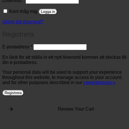
Lösenord
*
Kom ihåg mig
Logga in
Glömt ditt lösenord?
Registrera
Obligatoriskt
E-postadress
*
En länk för att ställa in ett nytt lösenord kommer att skickas till
din e-postadress.
Your personal data will be used to support your experience
throughout this website, to manage access to your account,
and for other purposes described in our
integritetspolicy
.
Registrera
Review Your Cart