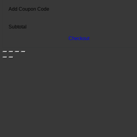
Add Coupon Code
Subtotal
Checkout